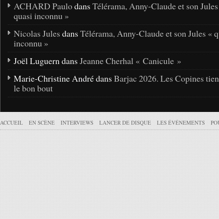
ACHARD Paulo
dans
Télérama, Anny-Claude et son Jules
quasi inconnu »
Nicolas Jules
dans
Télérama, Anny-Claude et son Jules « q
inconnu »
Joël Luguern dans
Jeanne Cherhal « Canicule »
Marie-Christine André dans
Barjac 2026. Les Copines tie
le bon bout
ACCUEIL
EN SCÈNE
INTERVIEWS
LANCER DE DISQUE
LES ÉVÉNEMENTS
PO