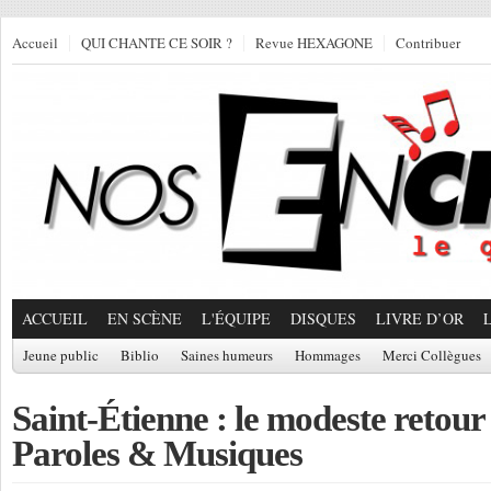
Accueil
QUI CHANTE CE SOIR ?
Revue HEXAGONE
Contribuer
ACCUEIL
EN SCÈNE
L'ÉQUIPE
DISQUES
LIVRE D’OR
Jeune public
Biblio
Saines humeurs
Hommages
Merci Collègues
Saint-Étienne : le modeste retour 
Paroles & Musiques