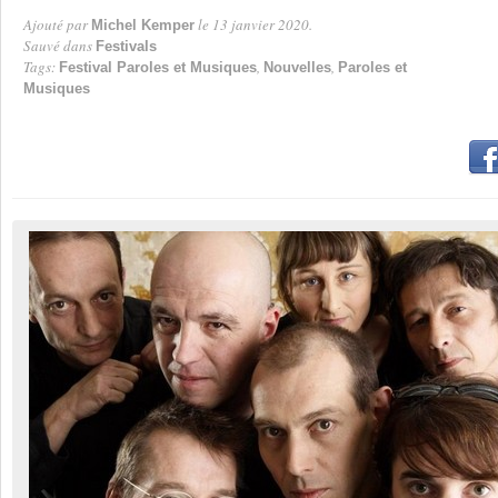
Ajouté par
le 13 janvier 2020.
Michel Kemper
Par
Sauvé dans
Festivals
Tags:
,
,
Festival Paroles et Musiques
Nouvelles
Paroles et
Musiques