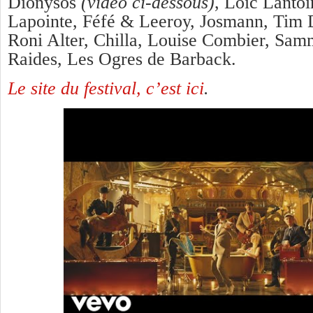
Dionysos
(vidéo ci-dessous)
, Loïc Lantoi
Lapointe, Féfé & Leeroy, Josmann, Tim 
Roni Alter, Chilla, Louise Combier, Sam
Raides, Les Ogres de Barback.
Le site du festival, c’est ici
.