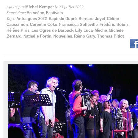
Ajouté par
le 23 juillet 2022.
Michel Kemper
Par
Sauvé dans
,
En scène
Festivals
Tags:
,
,
,
Antraigues 2022
Baptiste Dupré
Bernard Joyet
Céline
,
,
,
,
Caussimon
Corentin Coko
Francesca Solleville
Frédéric Bobin
,
,
,
,
Hélène Piris
Les Ogres de Barback
Lily Luca
Mèche
Michèle
,
,
,
,
Bernard
Nathalie Fortin
Nouvelles
Rémo Gary
Thomas Pitiot