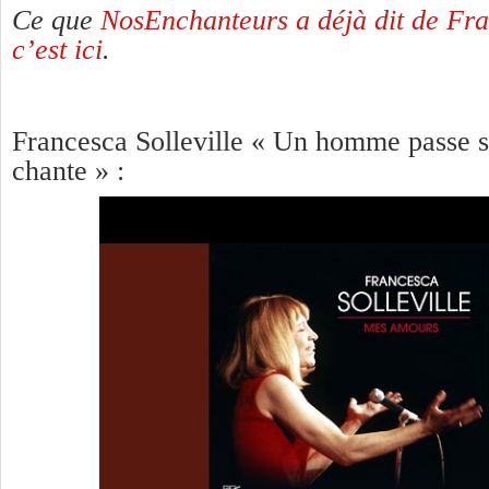
Ce que
NosEnchanteurs a déjà dit de Fran
c’est ici
.
Francesca Solleville « Un homme passe so
chante » :