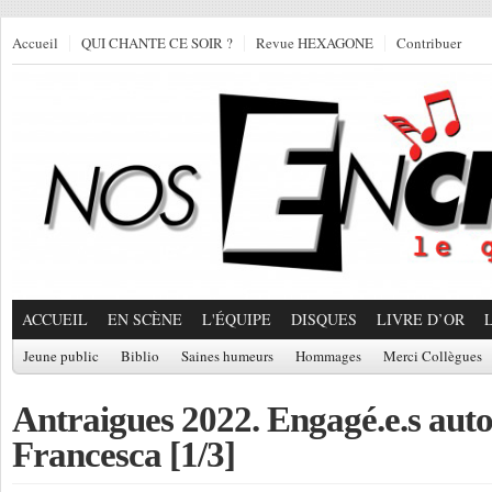
Accueil
QUI CHANTE CE SOIR ?
Revue HEXAGONE
Contribuer
ACCUEIL
EN SCÈNE
L'ÉQUIPE
DISQUES
LIVRE D’OR
Jeune public
Biblio
Saines humeurs
Hommages
Merci Collègues
Antraigues 2022. Engagé.e.s aut
Francesca [1/3]