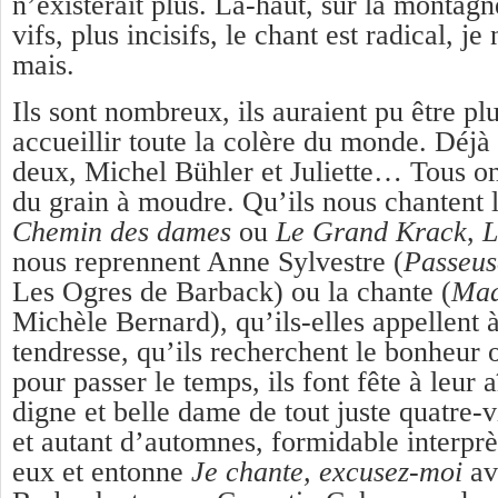
n’existerait plus. Là-haut, sur la montagne
vifs, plus incisifs, le chant est radical, j
mais.
Ils sont nombreux, ils auraient pu être pl
accueillir toute la colère du monde. Déj
deux, Michel Bühler et Juliette… Tous ont
du grain à moudre. Qu’ils nous chanten
Chemin des dames
ou
Le Grand Krack
,
L
nous reprennent Anne Sylvestre (
Passeus
Les Ogres de Barback) ou la chante (
Mad
Michèle Bernard), qu’ils-elles appellent à 
tendresse, qu’ils recherchent le bonheur 
pour passer le temps, ils font fête à leur
digne et belle dame de tout juste quatre-
et autant d’automnes, formidable interprèt
eux et entonne
Je chante, excusez-moi
av