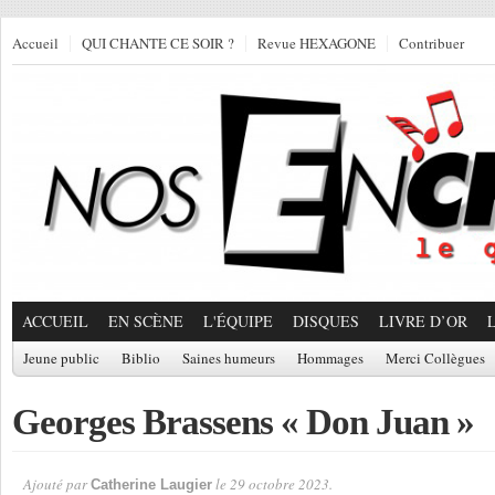
Accueil
QUI CHANTE CE SOIR ?
Revue HEXAGONE
Contribuer
ACCUEIL
EN SCÈNE
L'ÉQUIPE
DISQUES
LIVRE D’OR
Jeune public
Biblio
Saines humeurs
Hommages
Merci Collègues
Georges Brassens « Don Juan »
Ajouté par
le 29 octobre 2023.
Catherine Laugier
Par