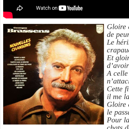
Gloire 
de peur
Le héri
crapau
Et gloi
d’avoir
A celle
n’attac
Cette fi
il me la
Gloire 
le pass
Pour la
chats d