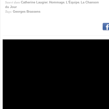
Sauvé dans
,
,
,
Catherine Laugier
Hommage
L'Équipe
La Chanson
du Jour
Tags:
Georges Brassens