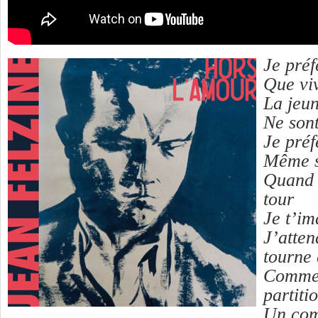
Je préf
Que viv
La jeun
Ne sont
Je préf
Même s
Quand t
tour
Je t’i
J’atten
tourne
Comme 
partiti
Un com