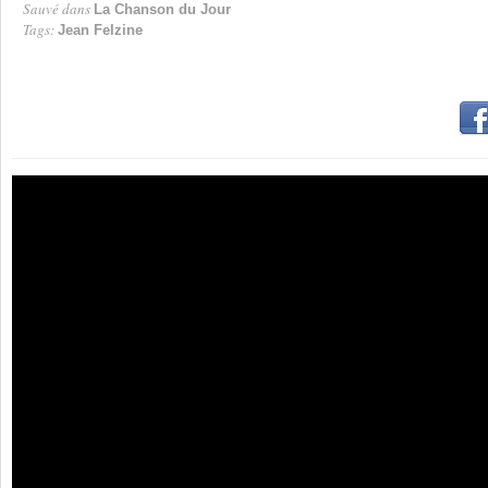
Sauvé dans
La Chanson du Jour
Tags:
Jean Felzine