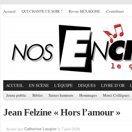
Accueil
QUI CHANTE CE SOIR ?
Revue HEXAGONE
Contribuer
ACCUEIL
EN SCÈNE
L'ÉQUIPE
DISQUES
LIVRE D’OR
Jeune public
Biblio
Saines humeurs
Hommages
Merci Collègues
Jean Felzine « Hors l’amour »
Ajouté par
le 7 juin 2026.
Catherine Laugier
Par