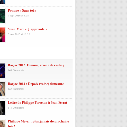
Pomme « Sans toi »
7 sept 2016 at 6:03
Yvan Marc « J’apprends »
5 nov 2015 at 10:22
laires
Barjac 2013. Dimoné, erreur de casting
164 Comments
Barjac 2014 : Depoix (vaine) démesure
163 Comments
Lettre de Philippe Torreton à Jean Ferrat
117 Comments
Philippe Meyer : plus jamais de prochaine
fois !