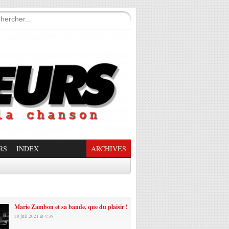
RS
INDEX
ARCHIVES
enade Enchantée
Marie Zambon et sa bande, que du plaisir !
30 juil 2021 at 4:38