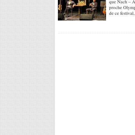
que Nach – Ann
proche Olympi
de ce festiva