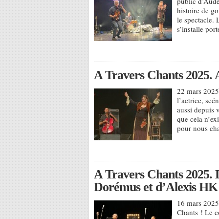
public d’Aude
histoire de g
le spectacle.
s’installe po
A Travers Chants 2025. Agn
22 mars 2025,
l’actrice, scé
aussi depuis v
que cela n’exi
pour nous cha
A Travers Chants 2025. 
Dorémus et d’Alexis HK
16 mars 2025,
Chants ! Le co