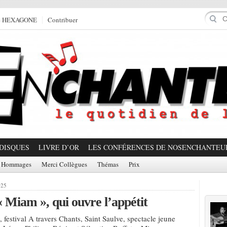
e HEXAGONE
Contribuer
DISQUES
LIVRE D’OR
LES CONFÉRENCES DE NOSENCHANTEU
Hommages
Merci Collègues
Thémas
Prix
Prom
025
 Miam », qui ouvre l’appétit
 festival A travers Chants, Saint Saulve, spectacle jeune