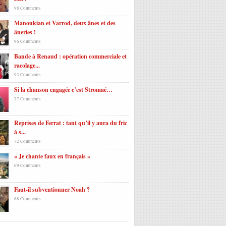
98 Comments
Manoukian et Varrod, deux ânes et des
âneries !
96 Comments
Bande à Renaud : opération commerciale et
racolage...
93 Comments
Si la chanson engagée c’est Stromaé…
77 Comments
Reprises de Ferrat : tant qu’il y aura du fric
à s...
72 Comments
« Je chante faux en français »
69 Comments
Faut-il subventionner Noah ?
68 Comments