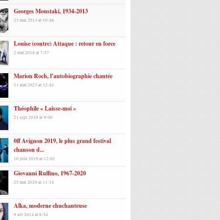
Georges Moustaki, 1934-2013
23 mai 2013 at 10:46
Louise (contre) Attaque : retour en force
2 mar 2016 at 7:57
Marion Roch, l’autobiographie chantée
31 mar 2023 at 12:44
Théophile « Laisse-moi »
21 sept 2019 at 9:00
0ff Avignon 2019, le plus grand festival
chanson d...
10 juin 2019 at 12:02
Giovanni Ruffino, 1967-2020
25 mai 2020 at 11:14
Alka, moderne chuchanteuse
9 avr 2014 at 6:54