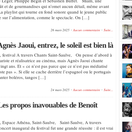
 Léger, Philippe Bégin et Sébastien Buffet. Miam, une
oût et de gourmandises qui n’omet aucun détail, même avant
 La playlist qui tourne en fond sonore quand le jeune public
rte sur l’alimentation, comme le spectacle. On […]
26 mars 2025
Aucun commentaire
Suite...
ès Jaoui, entrez, le soleil est bien là
 festival A travers Chants Saint-Saulve, On pense d’abord à
nariste et réalisatrice au cinéma, mais Agnès Jaoui chante
ingt ans. Et « ce n’est pas parce que ce n’est pas médiatisé
ste pas ». Si elle se cache derrière l’espagnol ou le portugais
nter boléros, tangos […]
24 mars 2025
Aucun commentaire
Suite...
Les propos inavouables de Benoît
 Espace Athéna, Saint-Saulve, Saint-Saulve, A travers
ncert inaugural du festival fut une grande réussite : il est vrai