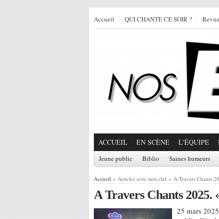
Accueil
QUI CHANTE CE SOIR ?
Revu
ACCUEIL
EN SCÈNE
L'ÉQUIPE
Jeune public
Biblio
Saines humeurs
Accueil
» Articles avec mot clef » A Travers Chants 2
A Travers Chants 2025. «
25 mars 2025,