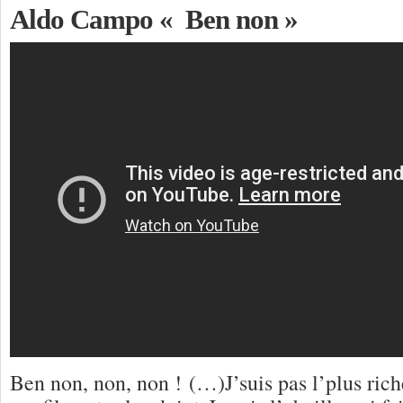
Aldo Campo « Ben non »
Ben non, non, non ! (…)J’suis pas l’plus ric