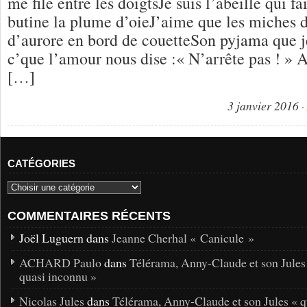
me file entre les doigtsJe suis l’abeille qui fa
butine la plume d’oieJ’aime que les miches
d’aurore en bord de couetteSon pyjama que j
c’que l’amour nous dise :« N’arrête pas ! »
[…]
3 janvier 2016
CATÉGORIES
COMMENTAIRES RÉCENTS
Joël Luguern dans
Jeanne Cherhal « Canicule »
ACHARD Paulo
dans
Télérama, Anny-Claude et son Jules
quasi inconnu »
Nicolas Jules
dans
Télérama, Anny-Claude et son Jules « q