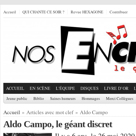
Accueil
QUI CHANTE CE SOIR ?
Revue HEXAGONE
Contribuer
ACCUEIL
EN SCÈNE
L'ÉQUIPE
DISQUES
LIVRE D’OR
Jeune public
Biblio
Saines humeurs
Hommages
Merci Collègues
Accueil
» Articles avec mot clef » Aldo Campo
Aldo Campo, le géant discret
Il y a 6 ans, le 26 mai 2020