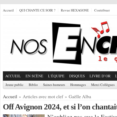
Accueil
QUI CHANTE CE SOIR ?
Revue HEXAGONE
Contribuer
ACCUEIL
EN SCÈNE
L'ÉQUIPE
DISQUES
LIVRE D’OR
Jeune public
Biblio
Saines humeurs
Hommages
Merci Collègues
Accueil
» Articles avec mot clef » Gaëlle Alba
Off Avignon 2024, et si l’on chantait
N’oubliez pas que le Festiv