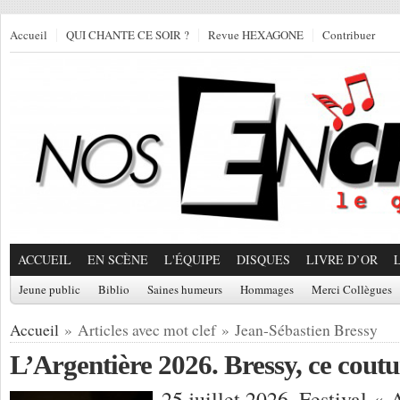
Accueil
QUI CHANTE CE SOIR ?
Revue HEXAGONE
Contribuer
ACCUEIL
EN SCÈNE
L'ÉQUIPE
DISQUES
LIVRE D’OR
Jeune public
Biblio
Saines humeurs
Hommages
Merci Collègues
Accueil
» Articles avec mot clef » Jean-Sébastien Bressy
L’Argentière 2026. Bressy, ce coutu
25 juillet 2026, Festival «