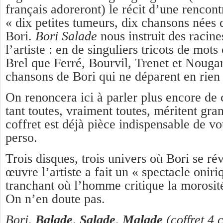
français adoreront) le récit d’une rencon
« dix petites tumeurs, dix chansons nées d
Bori.
Bori Salade
nous instruit des racin
l’artiste : en de singuliers tricots de mots
Brel que Ferré, Bourvil, Trenet et Nougar
chansons de Bori qui ne déparent en rien
On renoncera ici à parler plus encore de 
tant toutes, vraiment toutes, méritent gran
coffret est déjà pièce indispensable de v
perso.
Trois disques, trois univers où Bori se ré
œuvre l’artiste a fait un « spectacle onir
tranchant où l’homme critique la morosit
On n’en doute pas.
Bori,
Balade
,
Salade
,
Malade
(coffret 4 