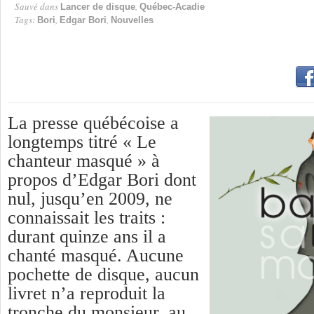
Sauvé dans
,
Lancer de disque
Québec-Acadie
Tags:
,
,
Bori
Edgar Bori
Nouvelles
La presse québécoise a
longtemps titré « Le
chanteur masqué » à
propos d’Edgar Bori dont
nul, jusqu’en 2009, ne
connaissait les traits :
durant quinze ans il a
chanté masqué. Aucune
pochette de disque, aucun
livret n’a reproduit la
tronche du monsieur, au