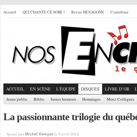
Accueil
QUI CHANTE CE SOIR ?
Revue HEXAGONE
Contribuer
ACCUEIL
EN SCÈNE
L'ÉQUIPE
DISQUES
LIVRE D’OR
Jeune public
Biblio
Saines humeurs
Hommages
Merci Collègues
La passionnante trilogie du québ
Ajouté par
le 9 avril 2014.
Michel Kemper
Par