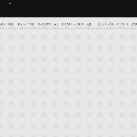
»
ACCUEIL
EN SCÈNE
INTERVIEWS
LANCER DE DISQUE
LES ÉVÉNEMENTS
PO