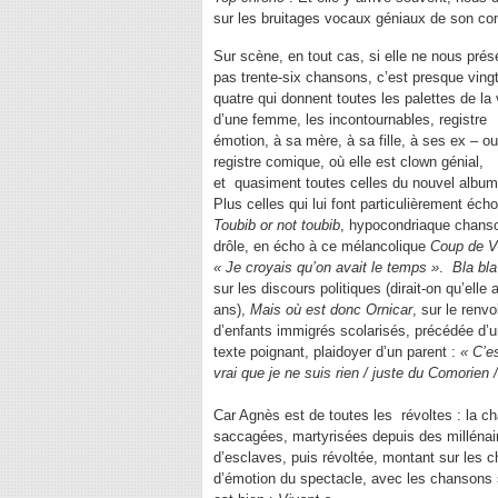
sur les bruitages vocaux géniaux de son c
Sur scène, en tout cas, si elle ne nous prés
pas trente-six chansons, c’est presque vingt
quatre qui donnent toutes les palettes de la 
d’une femme, les incontournables, registre
émotion, à sa mère, à sa fille, à ses ex – ou
registre comique, où elle est clown génial,
et quasiment toutes celles du nouvel album
Plus celles qui lui font particulièrement écho
Toubib or not toubib
, hypocondriaque chans
drôle, en écho à ce mélancolique
Coup de V
« Je croyais qu’on avait le temps »
.
Bla bla
sur les discours politiques (dirait-on qu’elle 
ans),
Mais où est donc Ornicar
, sur le renvo
d’enfants immigrés scolarisés, précédée d’
texte poignant, plaidoyer d’un parent :
« C’e
vrai que je ne suis rien / juste du Comorien 
Car Agnès est de toutes les révoltes : la 
saccagées, martyrisées depuis des millénai
d’esclaves, puis révoltée, montant sur les 
d’émotion du spectacle, avec les chansons s