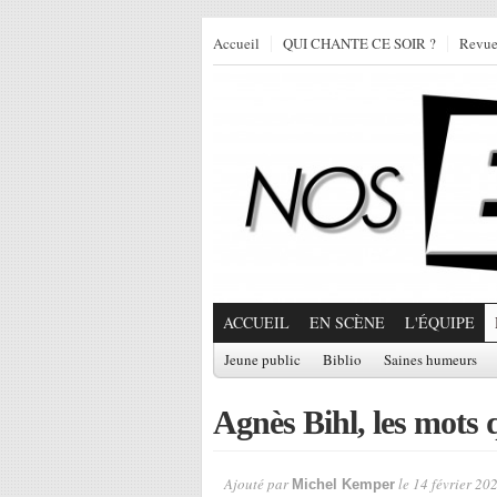
Accueil
QUI CHANTE CE SOIR ?
Revu
ACCUEIL
EN SCÈNE
L'ÉQUIPE
Jeune public
Biblio
Saines humeurs
Agnès Bihl, les mots
Ajouté par
le 14 février 20
Michel Kemper