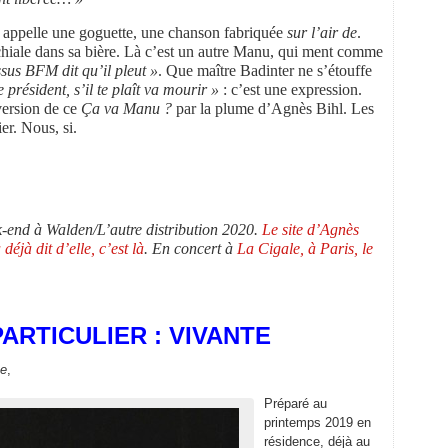
n appelle une goguette, une chanson fabriquée
sur l’air de
.
hiale dans sa bière. Là c’est un autre Manu, qui ment comme
sus BFM dit qu’il pleut »
. Que maître Badinter ne s’étouffe
 président, s’il te plaît va mourir »
: c’est une expression.
 version de ce
Ç
a va Manu ?
par la plume d’Agnès Bihl. Les
er. Nous, si.
-end à Walden/L’autre distribution 2020.
Le site d’Agnès
éjà dit d’elle, c’est là
. En concert à
La Cigale, à Paris, le
PARTICULIER : VIVANTE
ce
,
Préparé au
printemps 2019 en
résidence, déjà au