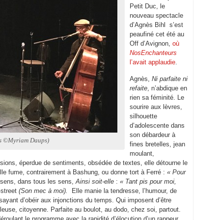
Petit Duc, le
nouveau spectacle
d’Agnès Bihl s’est
peaufiné cet été au
Off d’Avignon,
où
NosEnchanteurs
l’avait applaudie
.
Agnès,
Ni parfaite ni
refaite
, n’abdique en
rien sa féminité. Le
sourire aux lèvres,
silhouette
d’adolescente dans
son débardeur à
s ©Myriam Daups)
fines bretelles, jean
moulant,
sions, éperdue de sentiments, obsédée de textes, elle détourne le
’elle fume, contrairement à Bashung, ou donne tort à Ferré :
« Pour
ens, dans tous les sens,
Ainsi soit-elle
:
« Tant pis pour moi,
-street
(Son mec à moi).
Elle manie la tendresse, l’humour, de
 essayant d’obéir aux injonctions du temps. Qui imposent d’être
lleuse, citoyenne. Parfaite au boulot, au dodo, chez soi, partout.
déroulant le programme avec la rapidité d’élocution d’un rappeur,