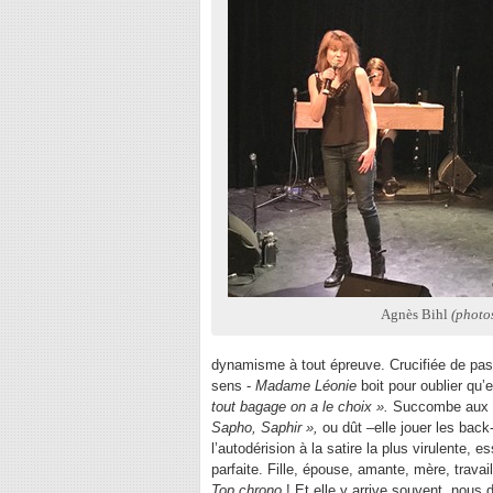
Agnès Bihl
(photo
dynamisme à tout épreuve. Crucifiée de pas
sens -
Madame
Léonie
boit pour oublier qu
tout bagage on a le choix ».
Succombe aux s
Sapho, Saphir »,
ou dût –elle jouer les back
l’autodérision à la satire la plus virulente,
parfaite. Fille, épouse, amante, mère, travai
Top chrono
! Et elle y arrive souvent, nous 