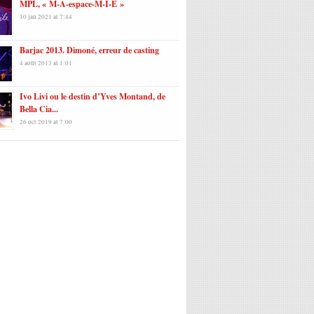
MPL, « M-A-espace-M-I-E »
10 jan 2021 at 7:44
Barjac 2013. Dimoné, erreur de casting
4 août 2013 at 1:01
Ivo Livi ou le destin d’Yves Montand, de
Bella Cia...
26 oct 2019 at 7:00