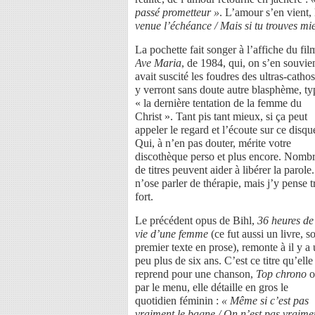
passé prometteur »
. L’amour s’en vient,
venue l’échéance / Mais si tu trouves mie
La pochette fait songer à l’affiche du fil
Ave Maria
, de 1984, qui, on s’en souvien
avait suscité les foudres des ultras-cathos.
y verront sans doute autre blasphème, ty
« la dernière tentation de la femme du
Christ ». Tant pis tant mieux, si ça peut
appeler le regard et l’écoute sur ce disqu
Qui, à n’en pas douter, mérite votre
discothèque perso et plus encore. Nomb
de titres peuvent aider à libérer la parole.
n’ose parler de thérapie, mais j’y pense t
fort.
Le précédent opus de Bihl,
36 heures de
vie d’une femme
(ce fut aussi un livre, s
premier texte en prose), remonte à il y a
peu plus de six ans. C’est ce titre qu’elle
reprend pour une chanson,
Top chrono
o
par le menu, elle détaille en gros le
quotidien féminin :
« Même si c’est pas
vraiment le bagne / On n’est pas vraime