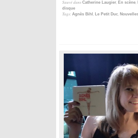
Sauvé dans
,
,
Catherine Laugier
En scène
disque
Tags:
,
,
Agnès Bihl
Le Petit Duc
Nouvelle