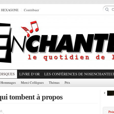
e HEXAGONE
Contribuer
DISQUES
LIVRE D’OR
LES CONFÉRENCES DE NOSENCHANTEU
Hommages
Merci Collègues
Thémas
Prix
 qui tombent à propos
Prom
20.
Prém
Partager!