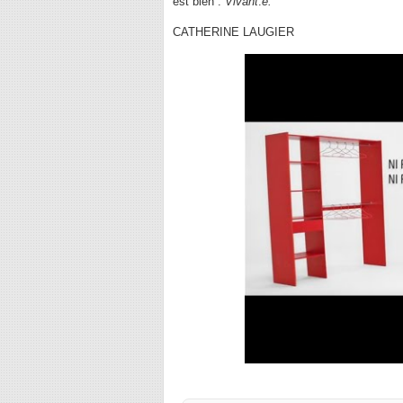
est bien :
Vivant
.
e.
CATHERINE LAUGIER