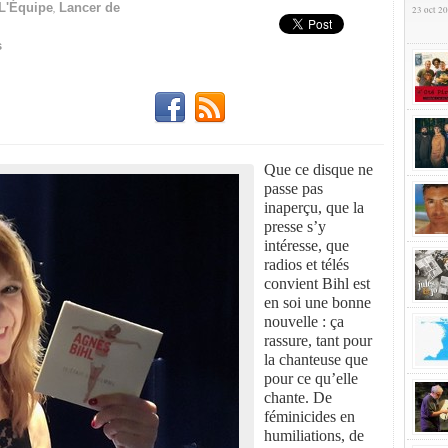
,
L'Équipe
Lancer de
23 oct 20
s
Que ce disque ne
passe pas
inaperçu, que la
presse s’y
intéresse, que
radios et télés
convient Bihl est
en soi une bonne
nouvelle : ça
rassure, tant pour
la chanteuse que
pour ce qu’elle
chante. De
féminicides en
humiliations, de