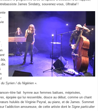
ontrebassiste James Sindatry, souvenez-vous,
Ultrabal
!
ente
-
vie
.
 :
on
ent
 bla
,
a dix
i
un
st
/ du Syrien / du Nigérien ».
chanson–titre fait hymne aux femmes battues, méprisées,
res, épopée qui lui ressemble, douce au début, comme un chant
chœurs hululés de Virginie Peyral, au piano, et de James. Sommet
ur l’addiction amoureuse, de cette artiste dont le
Si
gne particulier