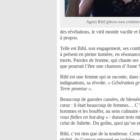
Agnès Bihl
(photo non créditée
des révélations, le viril monde vacille 
à propos.
Telle est Bihl, son engagement, ses comba
à présent en pleine lumière, en résonance
morts. Paroles de femme, qui chante ses
que pourrait l’être une chanson d’Anne S
Bihl est une femme qui se raconte, dans so
indignations, sa révolte.
« Génération gri
Terre promise »
.
Beaucoup de gueules cassées, de blessée
cœur : il était beaucoup de femmes… C’est
hommes et les bouffer, au sens culinaire 
vous finîtes en hot-dog »
: durant trois m
celui de Juliette. Du goûtu, quoi qu’on e
Bihl, c’est rien que de la tendresse. Cer
réalité, de l’amour retourné en jachère :