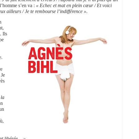
 l’homme s’en va :
« Echec et mat en plein cœur / Et voici
ux ailleurs / Je te rembourse l’indifférence »
.
m
t,
 Ils
pe
e.
re
 Je
rès
 la
on
 un
ù,
nt libérée… »