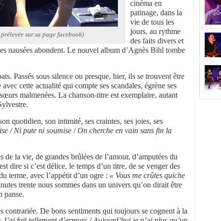
cinéma en
patinage, dans la
vie de tous les
jours, au rythme
 prélevée sur sa page facebook)
des faits divers et
et les nausées abondent. Le nouvel album d’Agnès Bihl tombe
ts. Passés sous silence ou presque, hier, ils se trouvent être
 avec cette actualité qui compte ses scandales, égrène ses
 sœurs malmenées. La chanson-titre est exemplaire, autant
ylvestre.
n quotidien, son intimité, ses craintes, ses joies, ses
se / Ni pute ni soumise / On cherche en vain sans fin la
s de la vie, de grandes brûlées de l’amour, d’amputées du
 dire si c’est délice, le temps d’un titre, de se venger des
du terme, avec l’appétit d’un ogre :
« Vous me crûtes quiche
inutes trente nous sommes dans un univers qu’on dirait être
n panse.
tes contrariée. De bons sentiments qui toujours se cognent à la
« J’ai fait tellement d’erreurs / Aujourd’hui je n’ai plus qu’un