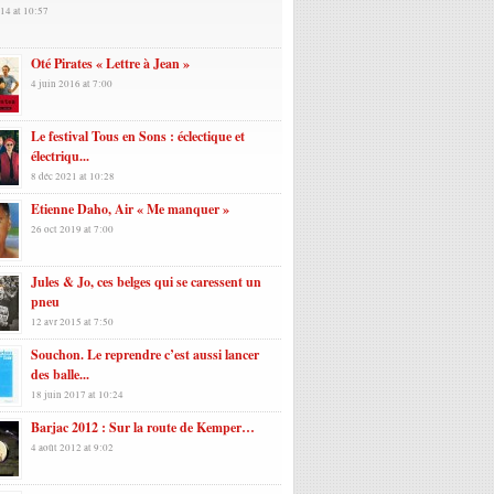
14 at 10:57
Oté Pirates « Lettre à Jean »
4 juin 2016 at 7:00
Le festival Tous en Sons : éclectique et
électriqu...
8 déc 2021 at 10:28
Etienne Daho, Air « Me manquer »
26 oct 2019 at 7:00
Jules & Jo, ces belges qui se caressent un
pneu
12 avr 2015 at 7:50
Souchon. Le reprendre c’est aussi lancer
des balle...
18 juin 2017 at 10:24
Barjac 2012 : Sur la route de Kemper…
4 août 2012 at 9:02