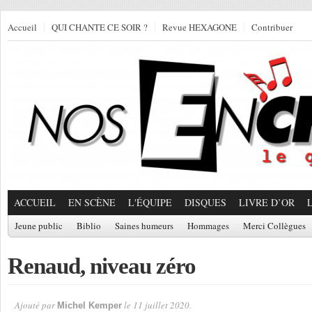
Accueil
QUI CHANTE CE SOIR ?
Revue HEXAGONE
Contribuer
ACCUEIL
EN SCÈNE
L'ÉQUIPE
DISQUES
LIVRE D’OR
Jeune public
Biblio
Saines humeurs
Hommages
Merci Collègues
Renaud, niveau zéro
Ajouté par
le 11 juillet 2020.
Michel Kemper
Par