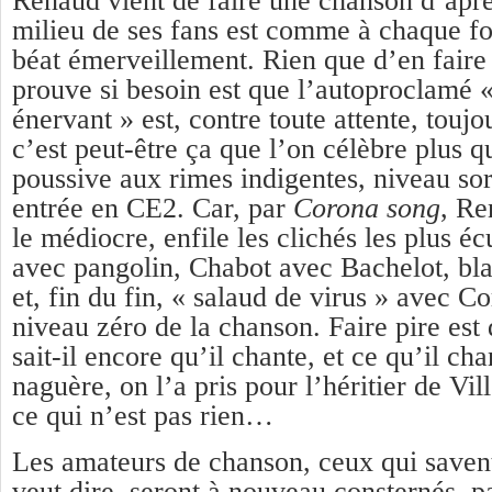
Renaud vient de faire une chanson d’aprè
milieu de ses fans est comme à chaque foi
béat émerveillement. Rien que d’en faire
prouve si besoin est que l’autoproclamé 
énervant » est, contre toute attente, touj
c’est peut-être ça que l’on célèbre plus 
poussive aux rimes indigentes, niveau sor
entrée en CE2. Car, par
C
o
rona song
, Re
le médiocre, enfile les clichés les plus é
avec pangolin, Chabot avec Bachelot, b
et, fin du fin, « salaud de virus » avec Co
niveau zéro de la chanson. Faire pire est 
sait-il encore qu’il chante, et ce qu’il ch
naguère, on l’a pris pour l’héritier de Vil
ce qui n’est pas rien…
Les amateurs de chanson, ceux qui saven
veut dire, seront à nouveau consternés, p