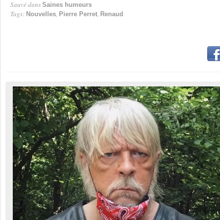
Sauvé dans
Saines humeurs
Tags:
,
,
Nouvelles
Pierre Perret
Renaud