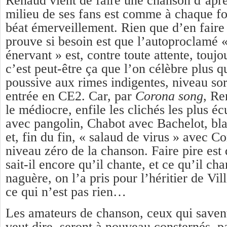
Renaud vient de faire une chanson d’aprè
milieu de ses fans est comme à chaque foi
béat émerveillement. Rien que d’en faire
prouve si besoin est que l’autoproclamé 
énervant » est, contre toute attente, touj
c’est peut-être ça que l’on célèbre plus 
poussive aux rimes indigentes, niveau sor
entrée en CE2. Car, par
C
o
rona song
, Re
le médiocre, enfile les clichés les plus é
avec pangolin, Chabot avec Bachelot, b
et, fin du fin, « salaud de virus » avec Co
niveau zéro de la chanson. Faire pire est 
sait-il encore qu’il chante, et ce qu’il ch
naguère, on l’a pris pour l’héritier de Vil
ce qui n’est pas rien…
Les amateurs de chanson, ceux qui saven
veut dire, seront à nouveau consternés, p