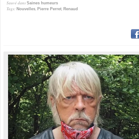
Sauvé dans
Saines humeurs
Tags:
,
,
Nouvelles
Pierre Perret
Renaud