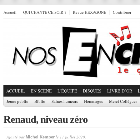
Accueil
QUI CHANTE CE SOIR ?
Revue HEXAGONE
Contribuer
ACCUEIL
EN SCÈNE
L'ÉQUIPE
DISQUES
LIVRE D’OR
Jeune public
Biblio
Saines humeurs
Hommages
Merci Collègues
Renaud, niveau zéro
Ajouté par
le 11 juillet 2020.
Michel Kemper
Par