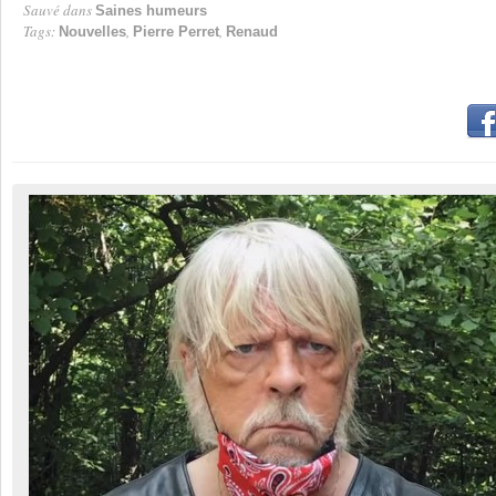
Sauvé dans
Saines humeurs
Tags:
,
,
Nouvelles
Pierre Perret
Renaud