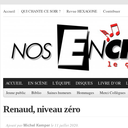
Accueil
QUI CHANTE CE SOIR ?
Revue HEXAGONE
Contribuer
ACCUEIL
EN SCÈNE
L'ÉQUIPE
DISQUES
LIVRE D’OR
Jeune public
Biblio
Saines humeurs
Hommages
Merci Collègues
Renaud, niveau zéro
Ajouté par
le 11 juillet 2020.
Michel Kemper
Par