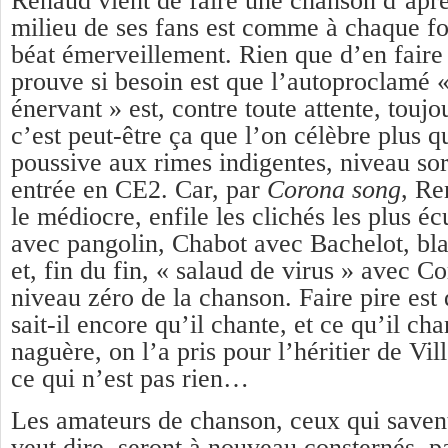
Renaud vient de faire une chanson d’aprè
milieu de ses fans est comme à chaque foi
béat émerveillement. Rien que d’en faire
prouve si besoin est que l’autoproclamé 
énervant » est, contre toute attente, touj
c’est peut-être ça que l’on célèbre plus 
poussive aux rimes indigentes, niveau sor
entrée en CE2. Car, par
C
o
rona song
, Re
le médiocre, enfile les clichés les plus é
avec pangolin, Chabot avec Bachelot, b
et, fin du fin, « salaud de virus » avec Co
niveau zéro de la chanson. Faire pire est 
sait-il encore qu’il chante, et ce qu’il ch
naguère, on l’a pris pour l’héritier de Vil
ce qui n’est pas rien…
Les amateurs de chanson, ceux qui saven
veut dire, seront à nouveau consternés, p