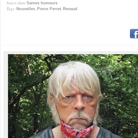
Sauvé dans
Saines humeurs
Tags:
,
,
Nouvelles
Pierre Perret
Renaud