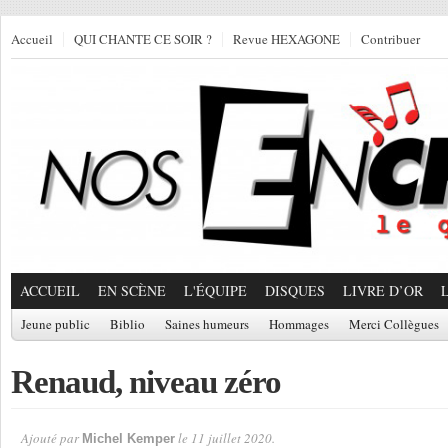
Accueil
QUI CHANTE CE SOIR ?
Revue HEXAGONE
Contribuer
ACCUEIL
EN SCÈNE
L'ÉQUIPE
DISQUES
LIVRE D’OR
Jeune public
Biblio
Saines humeurs
Hommages
Merci Collègues
Renaud, niveau zéro
Ajouté par
le 11 juillet 2020.
Michel Kemper
Par