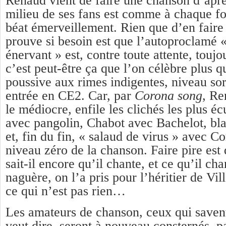
Renaud vient de faire une chanson d’aprè
milieu de ses fans est comme à chaque foi
béat émerveillement. Rien que d’en faire
prouve si besoin est que l’autoproclamé 
énervant » est, contre toute attente, touj
c’est peut-être ça que l’on célèbre plus 
poussive aux rimes indigentes, niveau sor
entrée en CE2. Car, par
C
o
rona song
, Re
le médiocre, enfile les clichés les plus é
avec pangolin, Chabot avec Bachelot, b
et, fin du fin, « salaud de virus » avec Co
niveau zéro de la chanson. Faire pire est 
sait-il encore qu’il chante, et ce qu’il ch
naguère, on l’a pris pour l’héritier de Vil
ce qui n’est pas rien…
Les amateurs de chanson, ceux qui saven
veut dire, seront à nouveau consternés, p