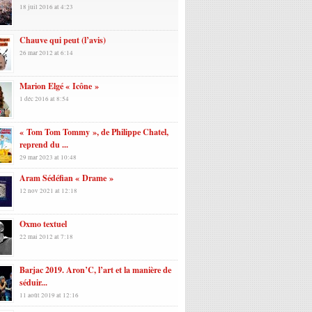
18 juil 2016 at 4:23
Chauve qui peut (l’avis)
26 mar 2012 at 6:14
Marion Elgé « Icône »
1 déc 2016 at 8:54
« Tom Tom Tommy », de Philippe Chatel,
reprend du ...
29 mar 2023 at 10:48
Aram Sédéfian « Drame »
12 nov 2021 at 12:18
Oxmo textuel
22 mai 2012 at 7:18
Barjac 2019. Aron’C, l’art et la manière de
séduir...
11 août 2019 at 12:16