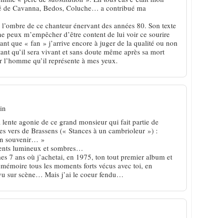
ôté de Cavanna, Bedos, Coluche… a contribué ma
e l’ombre de ce chanteur énervant des années 80. Son texte
ne peux m’empêcher d’être content de lui voir ce sourire
tant que « fan » j’arrive encore à juger de la qualité ou non
 tant qu’il sera vivant et sans doute même après sa mort
ur l’homme qu’il représente à mes yeux.
in
a lente agonie de ce grand monsieur qui fait partie de
 vers de Brassens (« Stances à un cambrioleur ») :
bon souvenir… »
ments lumineux et sombres…
es 7 ans où j’achetai, en 1975, ton tout premier album et
en mémoire tous les moments forts vécus avec toi, en
 vu sur scène… Mais j’ai le coeur fendu…