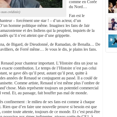
comme en Corée
du Nord…
 non créditée)
Fan est le
hanteur – forcément une star ! – d’un acteur, d’un
… D’un homme politique même. Imaginez les fans de Jair
 amazonienne et des Indiens qui la peuplent, inquiets de la
uadés qu’il n’est atteint que d’une grippette.
una, de Bigard, de Dieudonné, de Ramadan, de Benalla… De
lliers, de Ferré même… Je vous le dis, je plains les fans.
, Renaud pour chanteur important. L’Histoire dira un jour sa
n exacte contribution. Le temps de l’Histoire n’est pas celui
stant, se gave dès qu’il peut, autant qu’il peut, quitte à
ndes années de Renaud se conjuguent au passé. Il a coulé de
s l’anisette. Comme artiste, Renaud n’est même plus l’ombre de
rand’chose. Mais représente toujours un potentiel commercial
 il vend. Et, au passage, fait bouffer pas mal de monde.
ès confinement : le milieu de ses fans est comme à chaque
t. Rien que d’en faire une nouvelle prouve si besoin est que
 contre toute attente, toujours de ce monde. Et c’est peut-être
on poussive aux rimes indigentes, niveau sortie de CE1, à