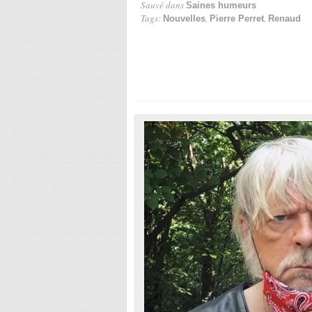
Sauvé dans
Saines humeurs
Tags:
,
,
Nouvelles
Pierre Perret
Renaud