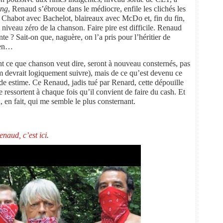
ong
, Renaud s’ébroue dans le médiocre, enfile les clichés les
 Chabot avec Bachelot, blaireaux avec McDo et, fin du fin,
 niveau zéro de la chanson. Faire pire est difficile. Renaud
ante ? Sait-on que, naguère, on l’a pris pour l’héritier de
rien…
t ce que chanson veut dire, seront à nouveau consternés, pas
m devrait logiquement suivre), mais de ce qu’est devenu ce
nde estime. Ce Renaud, jadis tué par Renard, cette dépouille
 ressortent à chaque fois qu’il convient de faire du cash. Et
a, en fait, qui me semble le plus consternant.
naud, c’est ici
.