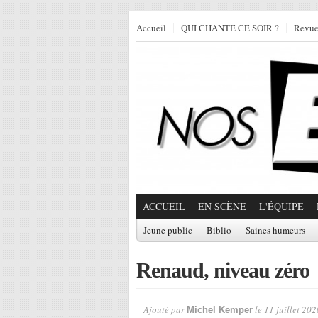
Accueil
QUI CHANTE CE SOIR ?
Revu
ACCUEIL
EN SCÈNE
L'ÉQUIPE
Jeune public
Biblio
Saines humeurs
Renaud, niveau zéro
Ajouté par
le 11 juillet 202
Michel Kemper