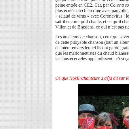
peine entrée en CE2. Car, par
C
o
rona s
plus éculés où chien rime avec pangolin,
« salaud de virus » avec Coronavirus : le
sait-il encore qu’il chante, et ce qu’il ch
Villon et de Brassens, ce qui n’est pas 
Les amateurs de chanson, ceux qui saven
de cette pitoyable chanson (tout un albu
chanteur envers lequel ils ont gardé gra
que les marionnettistes du chaud biznesse
les fans écervelés applaudissent : c’est ç
Ce que NosEnchanteurs a déjà dit sur Re