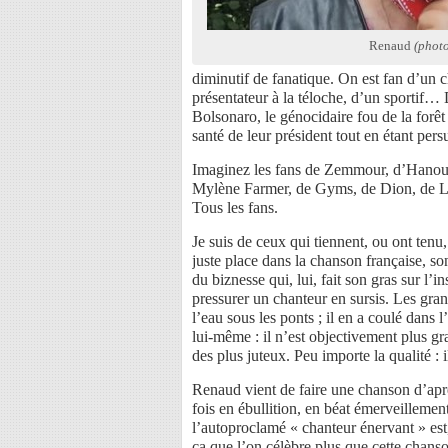
Renaud
(photo
diminutif de fanatique. On est fan d’un c
présentateur à la téloche, d’un sportif
Bolsonaro, le génocidaire fou de la forêt
santé de leur président tout en étant pers
Imaginez les fans de Zemmour, d’Hano
Mylène Farmer, de Gyms, de Dion, de Lavi
Tous les fans.
Je suis de ceux qui tiennent, ou ont tenu
juste place dans la chanson française, so
du biznesse qui, lui, fait son gras sur l’in
pressurer un chanteur en sursis. Les gra
l’eau sous les ponts ; il en a coulé dan
lui-même : il n’est objectivement plus g
des plus juteux. Peu importe la qualité :
Renaud vient de faire une chanson d’apr
fois en ébullition, en béat émerveillemen
l’autoproclamé « chanteur énervant » est,
ça que l’on célèbre plus que cette chans