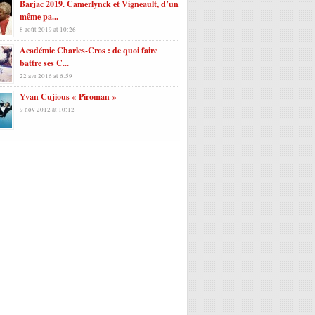
Barjac 2019. Camerlynck et Vigneault, d’un
même pa...
8 août 2019 at 10:26
Académie Charles-Cros : de quoi faire
battre ses C...
22 avr 2016 at 6:59
Yvan Cujious « Piroman »
9 nov 2012 at 10:12