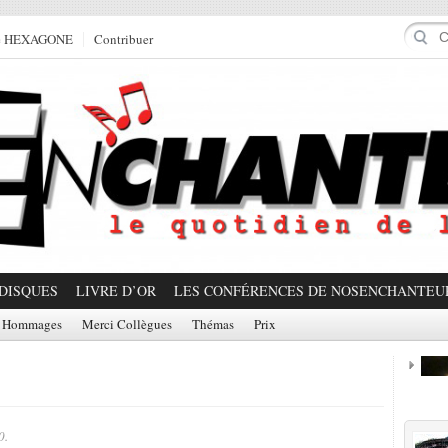
e HEXAGONE
Contribuer
DISQUES
LIVRE D’OR
LES CONFÉRENCES DE NOSENCHANTEU
Hommages
Merci Collègues
Thémas
Prix
Prom
0.
Partager!