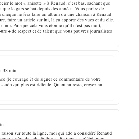
ocier le mot « anisette » à Renaud, c’est bas, sachant que
et que le gars se bat depuis des années. Vous parlez de
n chèque ne fera faire un album ou une chanson à Renaud.
tre, faire un article sur lui, là ça apporte des vues et du clic.
 finir. Puisque cela vous étonne qu’il n’est pas mort,
rs + de respect et de talent que vous pauvres journalistes
 h 38 min
nce (le courage ?) de signer ce commentaire de votre
seudo qui plus est ridicule. Quant au reste, croyez au
in
s raison sur toute la ligne, moi qui ado a considéré Renaud
me « père de substitution ». En tous cas c’était mon