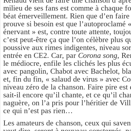
Renaud vient de faire une chanson d’aprè
milieu de ses fans est comme à chaque foi
béat émerveillement. Rien que d’en faire
prouve si besoin est que l’autoproclamé 
énervant » est, contre toute attente, touj
c’est peut-être ça que l’on célèbre plus 
poussive aux rimes indigentes, niveau sor
entrée en CE2. Car, par
C
o
rona song
, Re
le médiocre, enfile les clichés les plus é
avec pangolin, Chabot avec Bachelot, b
et, fin du fin, « salaud de virus » avec Co
niveau zéro de la chanson. Faire pire est 
sait-il encore qu’il chante, et ce qu’il ch
naguère, on l’a pris pour l’héritier de Vil
ce qui n’est pas rien…
Les amateurs de chanson, ceux qui saven
veut dire, seront à nouveau consternés, p