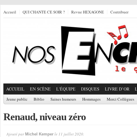
Accueil
QUI CHANTE CE SOIR ?
Revue HEXAGONE
Contribuer
ACCUEIL
EN SCÈNE
L'ÉQUIPE
DISQUES
LIVRE D’OR
Jeune public
Biblio
Saines humeurs
Hommages
Merci Collègues
Renaud, niveau zéro
Ajouté par
le 11 juillet 2020.
Michel Kemper
Par