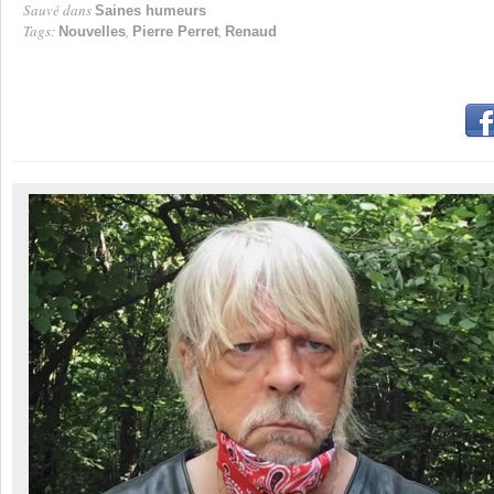
Sauvé dans
Saines humeurs
Tags:
,
,
Nouvelles
Pierre Perret
Renaud