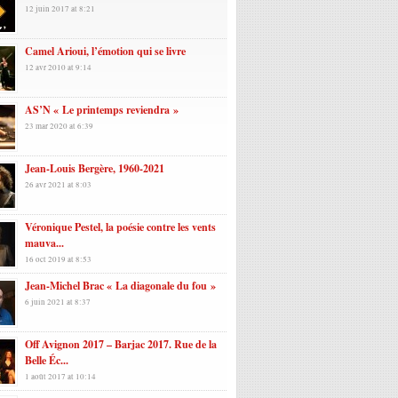
12 juin 2017 at 8:21
Camel Arioui, l’émotion qui se livre
12 avr 2010 at 9:14
AS’N « Le printemps reviendra »
23 mar 2020 at 6:39
Jean-Louis Bergère, 1960-2021
26 avr 2021 at 8:03
Véronique Pestel, la poésie contre les vents
mauva...
16 oct 2019 at 8:53
Jean-Michel Brac « La diagonale du fou »
6 juin 2021 at 8:37
Off Avignon 2017 – Barjac 2017. Rue de la
Belle Éc...
1 août 2017 at 10:14