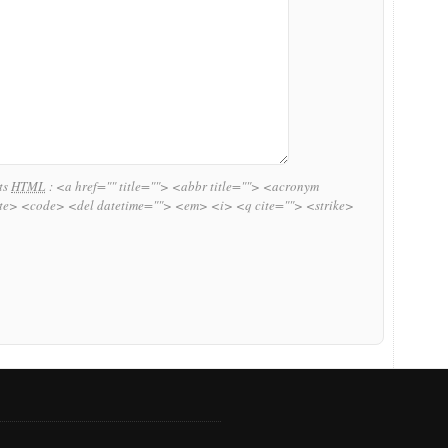
uts
HTML
:
<a href="" title=""> <abbr title=""> <acronym
ite> <code> <del datetime=""> <em> <i> <q cite=""> <strike>