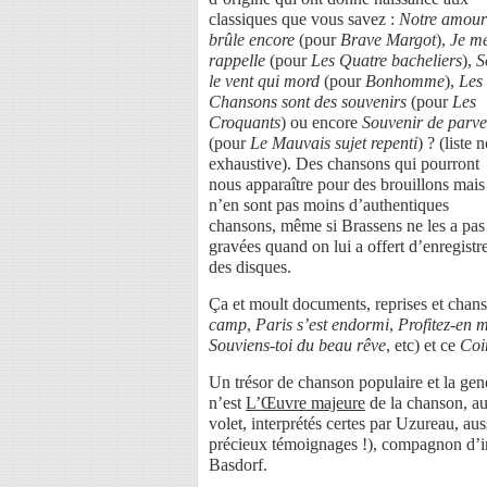
classiques que vous savez :
Notre amour
brûle encore
(pour
Brave Margot
),
Je m
rappelle
(pour
Les Quatre bacheliers
),
S
le vent qui mord
(pour
Bonhomme
),
Les
Chansons sont des souvenirs
(pour
Les
Croquants
) ou encore
Souvenir de parv
(pour
Le Mauvais sujet repenti
) ? (liste 
exhaustive). Des chansons qui pourront
nous apparaître pour des brouillons mais
n’en sont pas moins d’authentiques
chansons, même si Brassens ne les a pas
gravées quand on lui a offert d’enregistr
des disques.
Ça et moult documents, reprises et chan
camp
,
Paris s’est endormi
,
Profitez-en 
Souviens-toi du beau rêve
, etc) et ce
Coi
Un trésor de chanson populaire et la gen
n’est
L’Œuvre majeure
de la chanson, au
volet, interprétés certes par Uzureau, aus
précieux témoignages !), compagnon d’in
Basdorf.