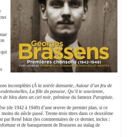
e
ous
enue
non
 qui
er
sons incomplètes (
À
la soirée dansante
,
Autour d’un feu de
mesdemoiselles
,
La fille du passeur
,
Qu’il te souvienne
,
n de bleu dans un ciel noir
, prémisse du fameux
Parapluie
.
èse (de 1942 à 1949) d’une œuvre de premier plan, si ce
 moins du siècle passé. Trente-trois titres dans ce deuxième
si par René Iskin (les commentaires de ce dernier, inclus :
fortune et de baraquement de Brassens au stalag de