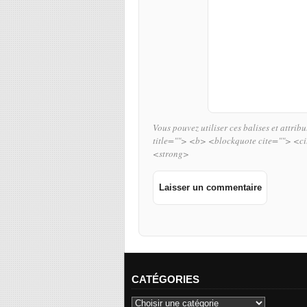
Vous pouvez utiliser ces balises et attrib
title=""> <b> <blockquote cite=""> <c
<strong>
CATÉGORIES