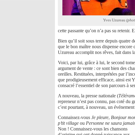
Yves Uzureau
(phot
cette passante qu’on n’a pas su retenir. 
Bien qu’il soit sous terre depuis quatre d
que le bon maître nous dispense encore 
Uzureau accomplit nos rêves, fait dans l
Voici, par lui, grâce à lui, le second tome
argument de vente : ce sont bien des cha
oreilles. Restituées, interprétées par l’in
que prodigieusement efficace, ainsi est 
consacré l’essentiel de son parcours à serv
A nouveau, la presse nationale (
Téléram
repreneur n’est pas connu, pas coté du gra
c’est pourtant, à nouveau, un événement
Connaissez-vous
Je pleure
,
Bonjour mo
p’tit village
ou
Personne ne saura jamai
Non ! Connaissez-vous les chansons
d’origine qui ont donné naissance aux