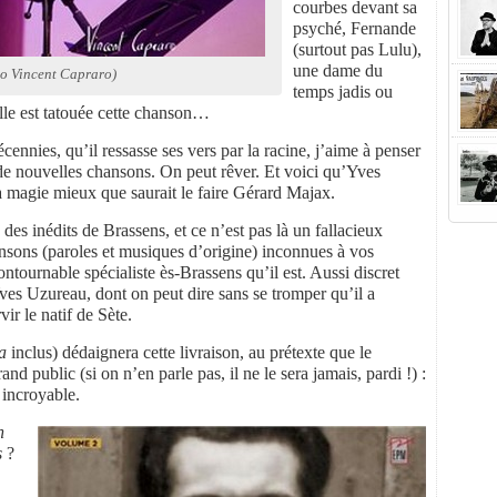
courbes devant sa
psyché, Fernande
(surtout pas Lulu),
une dame du
o Vincent Capraro)
temps jadis ou
Elle est tatouée cette chanson…
écennies, qu’il ressasse ses vers par la racine, j’aime à penser
de nouvelles chansons. On peut rêver. Et voici qu’Yves
a magie mieux que saurait le faire Gérard Majax.
 des inédits de Brassens, et ce n’est pas là un fallacieux
nsons (paroles et musiques d’origine) inconnues à vos
contournable spécialiste ès-Brassens qu’il est. Aussi discret
Yves Uzureau, dont on peut dire sans se tromper qu’il a
ir le natif de Sète.
a
inclus) dédaignera cette livraison, au prétexte que le
nd public (si on n’en parle pas, il ne le sera jamais, pardi !) :
 incroyable.
n
s
?