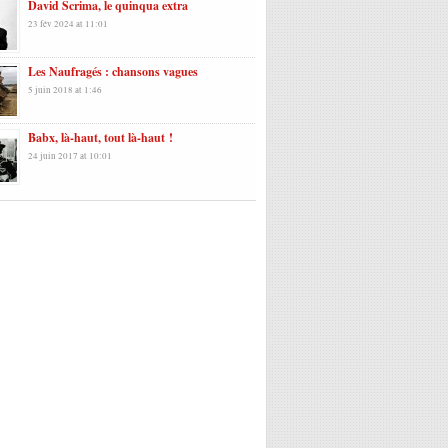
David Scrima, le quinqua extra
23 fév 2024 at 11:01
Les Naufragés : chansons vagues
5 juin 2018 at 1:46
Babx, là-haut, tout là-haut !
24 juin 2017 at 10:01