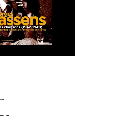
on inédite de Brassens !
min
ureau!