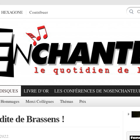
e HEXAGONE
Contribuer
DISQUES
LIVRE D’OR
LES CONFÉRENCES DE NOSENCHANTEU
Hommages
Merci Collègues
Thémas
Prix
dite de Brassens !
Prom
 2022.
Partager!