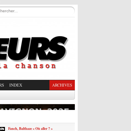
RS
INDEX
ARCHIVES
enade Enchantée
Fanch, Balthaze « Où aller ? »