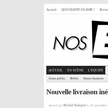
Accueil
QUI CHANTE CE SOIR ?
Revu
ACCUEIL
EN SCÈNE
L'ÉQUIPE
Jeune public
Biblio
Saines humeurs
Nouvelle livraison iné
Ajouté par
le 18 septembre
Michel Kemper