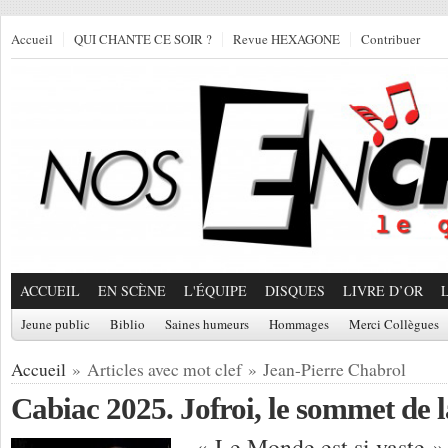
Accueil
QUI CHANTE CE SOIR ?
Revue HEXAGONE
Contribuer
ACCUEIL
EN SCÈNE
L'ÉQUIPE
DISQUES
LIVRE D’OR
Jeune public
Biblio
Saines humeurs
Hommages
Merci Collègues
Accueil
» Articles avec mot clef » Jean-Pierre Chabrol
Cabiac 2025. Jofroi, le sommet de 
« Le Monde est si vaste », 