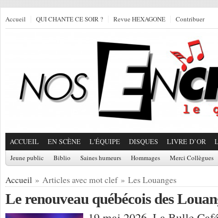
Accueil
QUI CHANTE CE SOIR ?
Revue HEXAGONE
Contribuer
ACCUEIL
EN SCÈNE
L'ÉQUIPE
DISQUES
LIVRE D’OR
Jeune public
Biblio
Saines humeurs
Hommages
Merci Collègues
Accueil
» Articles avec mot clef » Les Louanges
Le renouveau québécois des Louan
19 mai 2026, La Bulle Caf