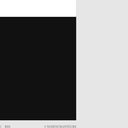
E
RSS
↑
NOSENCHANTEURS