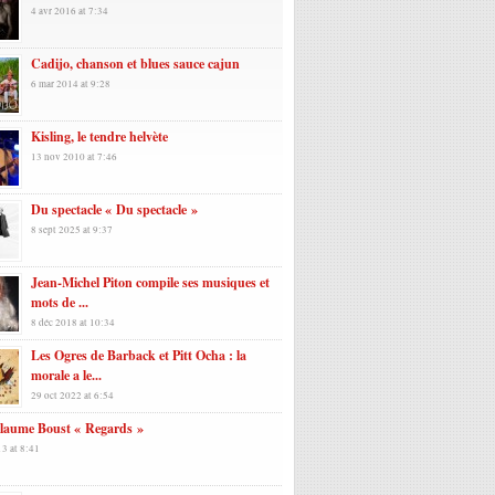
4 avr 2016 at 7:34
Cadijo, chanson et blues sauce cajun
6 mar 2014 at 9:28
Kisling, le tendre helvète
13 nov 2010 at 7:46
Du spectacle « Du spectacle »
8 sept 2025 at 9:37
Jean-Michel Piton compile ses musiques et
mots de ...
8 déc 2018 at 10:34
Les Ogres de Barback et Pitt Ocha : la
morale a le...
29 oct 2022 at 6:54
llaume Boust « Regards »
3 at 8:41