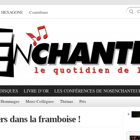
e HEXAGONE
Contribuer
DISQUES
LIVRE D’OR
LES CONFÉRENCES DE NOSENCHANTEU
Hommages
Merci Collègues
Thémas
Prix
rs dans la framboise !
Prom
Partager!