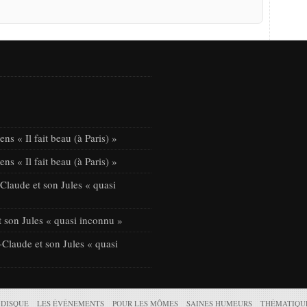
ns « Il fait beau (à Paris) »
ns « Il fait beau (à Paris) »
laude et son Jules « quasi
 son Jules « quasi inconnu »
Claude et son Jules « quasi
 DISQUE
LES ÉVÉNEMENTS
POUR LES MÔMES
SAINES HUMEURS
THÉMATIQU