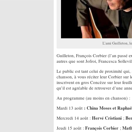
L’ami Guilleton, l
Guilleton, François Corbier (l’an passé ex
autres que sont Jofroi, Francesca Sollev
Le public est tant celui de proximité qui
chanson, à vous réciter leur Corbier sur l
inscrivent en gros Concèze sur leur feuill
qu’il est agréable de retrouver d’une anné
Au programme (au moins en chanson) :
: China Moses et Rapha
Mardi 13 août
Hervé Cristiani
Be
Mercredi 14 août :
;
François Corbier
Math
Jeudi 15 août :
;