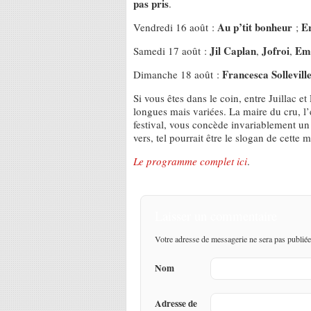
pas pris
.
Au p’tit bonheur
Er
Vendredi 16 août :
;
Jil Caplan
Jofroi
Emi
Samedi 17 août :
,
,
Francesca Sollevill
Dimanche 18 août :
Si vous êtes dans le coin, entre Juillac e
longues mais variées. La maire du cru, l’
festival, vous concède invariablement un 
vers, tel pourrait être le slogan de cette m
Le programme complet ici
.
Laisser un commentaire
Votre adresse de messagerie ne sera pas publiée
Nom
Adresse de