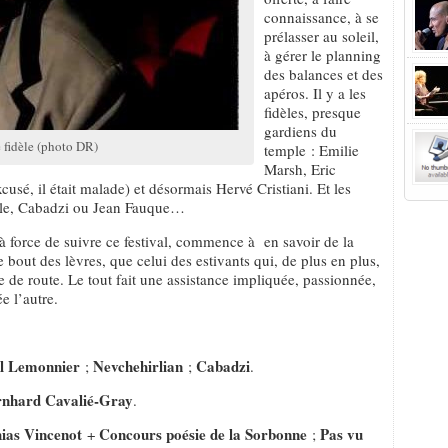
connaissance, à se
prélasser au soleil,
à gérer le planning
des balances et des
apéros. Il y a les
fidèles, presque
gardiens du
e fidèle (photo DR)
temple : Emilie
Marsh, Eric
cusé, il était malade) et désormais Hervé Cristiani. Et les
ille, Cabadzi ou Jean Fauque…
, à force de suivre ce festival, commence à en savoir de la
e bout des lèvres, que celui des estivants qui, de plus en plus,
e de route. Le tout fait une assistance impliquée, passionnée,
e l’autre.
ël Lemonnier
Nevchehirlian
Cabadzi
;
;
.
rnhard Cavalié-Gray
.
ias Vincenot
Concours poésie de la Sorbonne
Pas vu
+
;