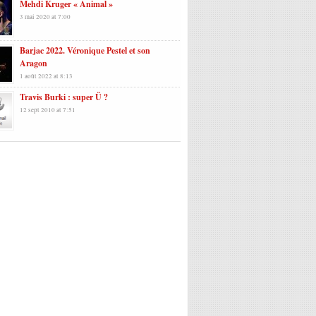
Mehdi Kruger « Animal »
3 mai 2020 at 7:00
Barjac 2022. Véronique Pestel et son
Aragon
1 août 2022 at 8:13
Travis Burki : super Ü ?
12 sept 2010 at 7:51