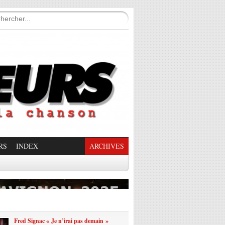
RS
INDEX
ARCHIVES
enade Enchantée
Fred Signac « Je n’irai pas demain »