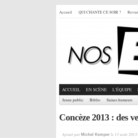
Accueil
QUI CHANTE CE SOIR ?
Revu
ACCUEIL
EN SCÈNE
L'ÉQUIPE
Jeune public
Biblio
Saines humeurs
Concèze 2013 : des ve
Ajouté par
le 13 août 2013.
Michel Kemper