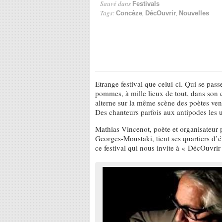
Sauvé dans
Festivals
Tags:
,
,
Concèze
DécOuvrir
Nouvelles
Etrange festival que celui-ci. Qui se pass
pommes, à mille lieux de tout, dans son c
alterne sur la même scène des poètes venu
Des chanteurs parfois aux antipodes les u
Mathias Vincenot, poète et organisateur p
Georges-Moustaki, tient ses quartiers d’été
ce festival qui nous invite à « DécOuvr