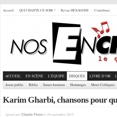
Accueil
QUI CHANTE CE SOIR ?
Revue HEXAGONE
Contribuer
ACCUEIL
EN SCÈNE
L'ÉQUIPE
DISQUES
LIVRE D’OR
Jeune public
Biblio
Saines humeurs
Hommages
Merci Collègues
Karim Gharbi, chansons pour que 
Ajouté par
le 30 septembre 2015.
Claude Fèvre
Par