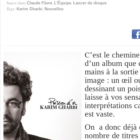
Sauvé dans
,
,
Claude Fèvre
L'Équipe
Lancer de disque
Tags:
,
Karim Gharbi
Nouvelles
C
’est le chemin
d’un album que d
mains à la sorti
image : un œil o
dessinant un poi
laisse à vos sens
interprétations 
est vaste.
On a donc déjà 
nombre de titres