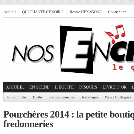
Accueil
QUI CHANTE CE SOIR ?
Revue HEXAGONE
Contribuer
ACCUEIL
EN SCÈNE
L'ÉQUIPE
DISQUES
LIVRE D’OR
Jeune public
Biblio
Saines humeurs
Hommages
Merci Collègues
Pourchères 2014 : la petite bouti
fredonneries