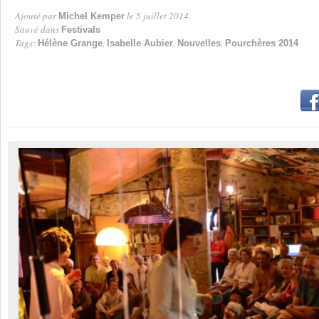
Ajouté par
le 5 juillet 2014.
Michel Kemper
Par
Sauvé dans
Festivals
Tags:
,
,
,
Hélène Grange
Isabelle Aubier
Nouvelles
Pourchères 2014