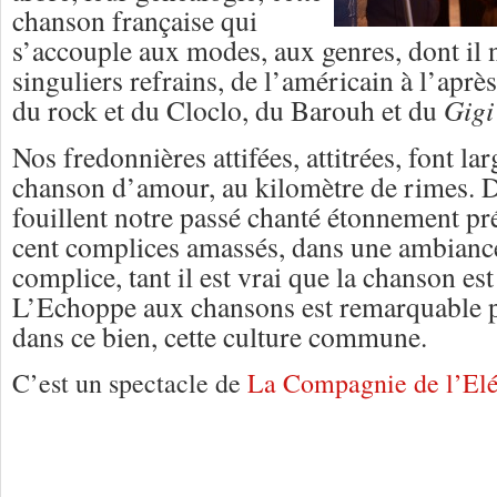
chanson française qui
s’accouple aux modes, aux genres, dont il n
singuliers refrains, de l’américain à l’aprè
du rock et du Cloclo, du Barouh et du
Gigi
Nos fredonnières attifées, attitrées, font la
chanson d’amour, au kilomètre de rimes. D
fouillent notre passé chanté étonnement pré
cent complices amassés, dans une ambianc
complice, tant il est vrai que la chanson es
L’Echoppe aux chansons est remarquable 
dans ce bien, cette culture commune.
C’est un spectacle de
La Compagnie de l’Elé
2 Réponses à
Pourchères 2014 : la peti
fredonneries