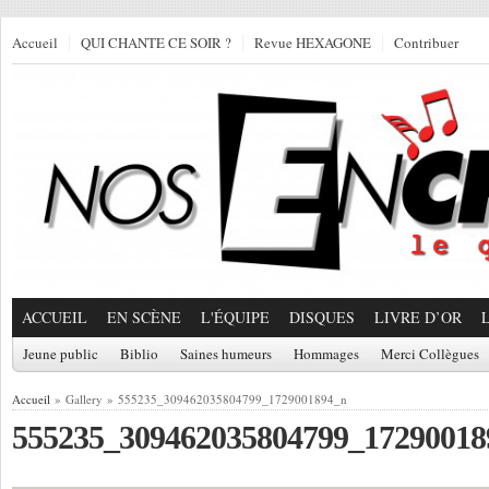
Accueil
QUI CHANTE CE SOIR ?
Revue HEXAGONE
Contribuer
ACCUEIL
EN SCÈNE
L'ÉQUIPE
DISQUES
LIVRE D’OR
Jeune public
Biblio
Saines humeurs
Hommages
Merci Collègues
Accueil
» Gallery » 555235_309462035804799_1729001894_n
555235_309462035804799_17290018