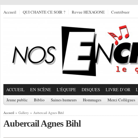
Accueil
QUI CHANTE CE SOIR ?
Revue HEXAGONE
Contribuer
ACCUEIL
EN SCÈNE
L'ÉQUIPE
DISQUES
LIVRE D’OR
Jeune public
Biblio
Saines humeurs
Hommages
Merci Collègues
Accueil
» Gallery » Aubercail Agnes Bihl
Aubercail Agnes Bihl