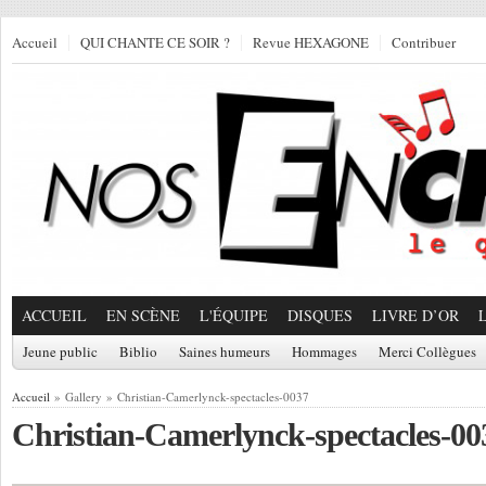
Accueil
QUI CHANTE CE SOIR ?
Revue HEXAGONE
Contribuer
ACCUEIL
EN SCÈNE
L'ÉQUIPE
DISQUES
LIVRE D’OR
Jeune public
Biblio
Saines humeurs
Hommages
Merci Collègues
Accueil
» Gallery » Christian-Camerlynck-spectacles-0037
Christian-Camerlynck-spectacles-00