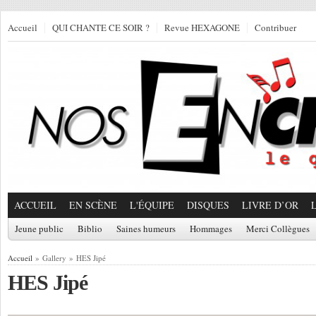
Accueil
QUI CHANTE CE SOIR ?
Revue HEXAGONE
Contribuer
ACCUEIL
EN SCÈNE
L'ÉQUIPE
DISQUES
LIVRE D’OR
Jeune public
Biblio
Saines humeurs
Hommages
Merci Collègues
Accueil
» Gallery » HES Jipé
HES Jipé