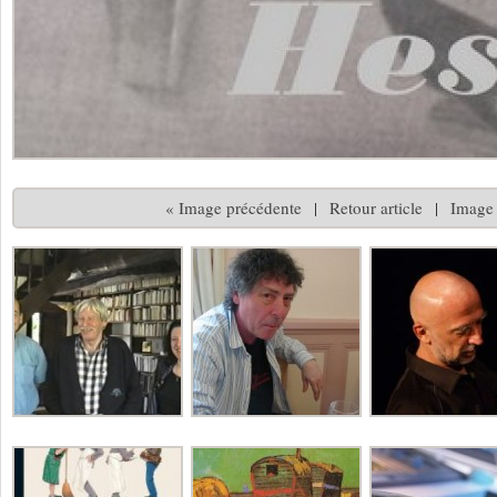
« Image précédente
|
Retour article
|
Image 