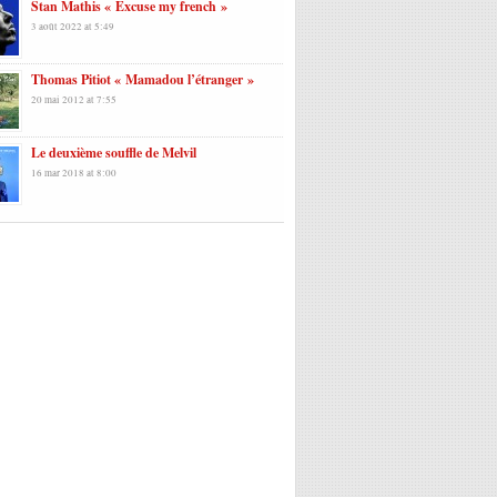
Stan Mathis « Excuse my french »
3 août 2022 at 5:49
Thomas Pitiot « Mamadou l’étranger »
20 mai 2012 at 7:55
Le deuxième souffle de Melvil
16 mar 2018 at 8:00