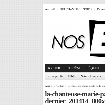
Accueil
QUI CHANTE CE SOIR ?
Revu
ACCUEIL
EN SCÈNE
L'ÉQUIPE
Jeune public
Biblio
Saines humeurs
Accueil
» Gallery » la-chanteuse-marie-paule-belle-v
la-chanteuse-marie-pa
dernier_201414_800