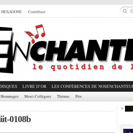
e HEXAGONE
Contribuer
DISQUES
LIVRE D’OR
LES CONFÉRENCES DE NOSENCHANTEU
Hommages
Merci Collègues
Thémas
Prix
iit-0108b
Prom