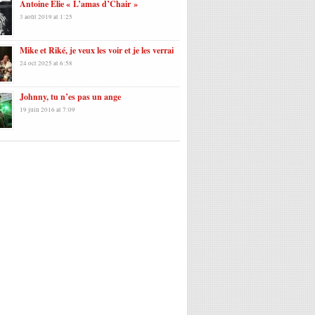
Antoine Elie « L’amas d’Chair »
3 août 2019 at 1:25
Mike et Riké, je veux les voir et je les verrai
24 oct 2025 at 6:58
Johnny, tu n’es pas un ange
19 juin 2016 at 7:09