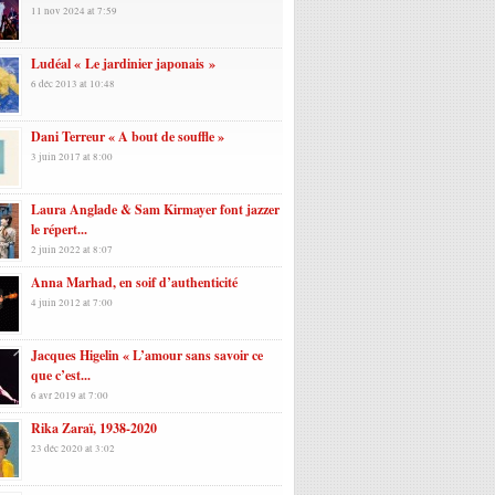
11 nov 2024 at 7:59
Ludéal « Le jardinier japonais »
6 déc 2013 at 10:48
Dani Terreur « A bout de souffle »
3 juin 2017 at 8:00
Laura Anglade & Sam Kirmayer font jazzer
le répert...
2 juin 2022 at 8:07
Anna Marhad, en soif d’authenticité
4 juin 2012 at 7:00
Jacques Higelin « L’amour sans savoir ce
que c’est...
6 avr 2019 at 7:00
Rika Zaraï, 1938-2020
23 déc 2020 at 3:02