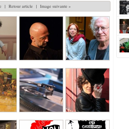
e
|
Retour article
|
Image suivante »