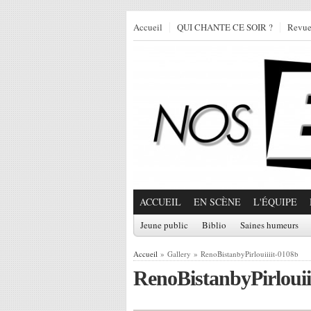
Accueil
QUI CHANTE CE SOIR ?
Revu
ACCUEIL
EN SCÈNE
L'ÉQUIPE
Jeune public
Biblio
Saines humeurs
Accueil
» Gallery » RenoBistanbyPirlouiiiit-0108b
RenoBistanbyPirlouii