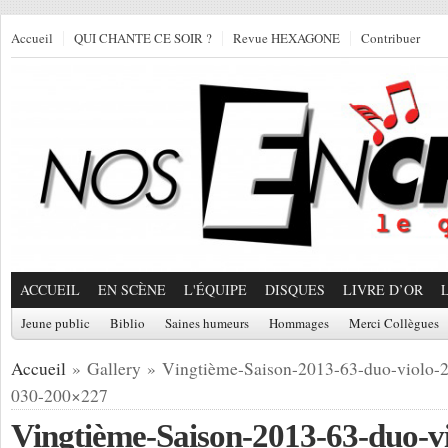
Accueil
QUI CHANTE CE SOIR ?
Revue HEXAGONE
Contribuer
ACCUEIL
EN SCÈNE
L'ÉQUIPE
DISQUES
LIVRE D’OR
Jeune public
Biblio
Saines humeurs
Hommages
Merci Collègues
Accueil
» Gallery » Vingtième-Saison-2013-63-duo-violo-
030-200×227
Vingtième-Saison-2013-63-duo-v