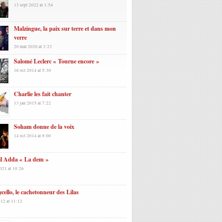
13 sept 2022 at 1:54
Malzingue, la paix sur terre et dans mon
verre
20 mar 2020 at 3:23
Salomé Leclerc « Tourne encore »
16 oct 2014 at 5:30
Charlie les fait chanter
13 jan 2015 at 7:22
Soham donne de la voix
14 oct 2014 at 8:00
il Adda « La dem »
021 at 10:26
cello, le cachetonneur des Lilas
012 at 11:12