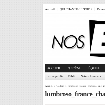
Accueil
QUI CHANTE CE SOIR ?
Revu
ACCUEIL
EN SCÈNE
L'ÉQUIPE
Jeune public
Biblio
Saines humeurs
Accueil
» Gallery » lumbroso_france_chabada_cnc_in
lumbroso_france_cha