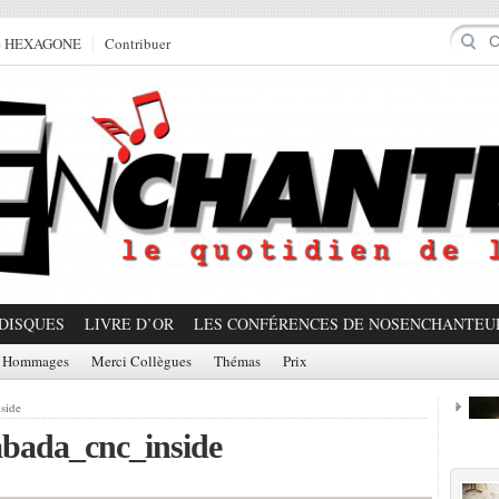
e HEXAGONE
Contribuer
DISQUES
LIVRE D’OR
LES CONFÉRENCES DE NOSENCHANTEU
Hommages
Merci Collègues
Thémas
Prix
side
bada_cnc_inside
Prom