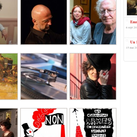
Emm
6 sept 20
Un 
15 mai 2