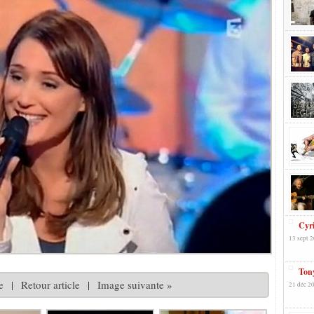
Cyr
13 sept 2
Tony
e
|
Retour article
|
Image suivante »
21 déc 2