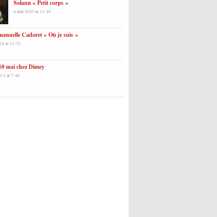
Solann « Petit corps »
6 mar 2025 at 11:29
anuelle Cadoret « Où je suis »
24 at 12:32
10 mai chez Dimey
012 at 7:40