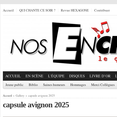
Accueil
QUI CHANTE CE SOIR ?
Revue HEXAGONE
Contribuer
ACCUEIL
EN SCÈNE
L'ÉQUIPE
DISQUES
LIVRE D’OR
Jeune public
Biblio
Saines humeurs
Hommages
Merci Collègues
Accueil
» Gallery » capsule avignon 2025
capsule avignon 2025