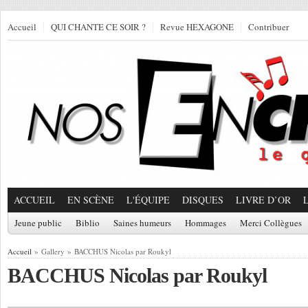
Accueil
QUI CHANTE CE SOIR ?
Revue HEXAGONE
Contribuer
ACCUEIL
EN SCÈNE
L'ÉQUIPE
DISQUES
LIVRE D’OR
Jeune public
Biblio
Saines humeurs
Hommages
Merci Collègues
Accueil
» Gallery » BACCHUS Nicolas par Roukyl
BACCHUS Nicolas par Roukyl