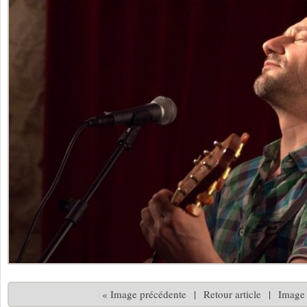
« Image précédente
|
Retour article
|
Image 