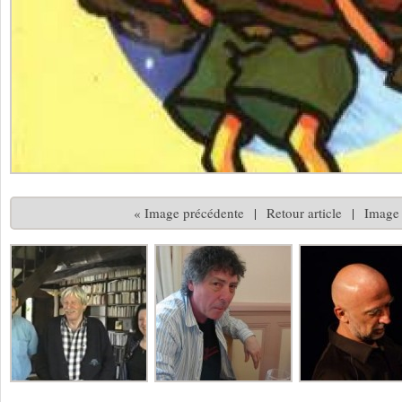
« Image précédente
|
Retour article
|
Image 