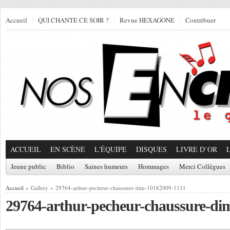
Accueil
QUI CHANTE CE SOIR ?
Revue HEXAGONE
Contribuer
ACCUEIL
EN SCÈNE
L'ÉQUIPE
DISQUES
LIVRE D’OR
Jeune public
Biblio
Saines humeurs
Hommages
Merci Collègues
Accueil
» Gallery » 29764-arthur-pecheur-chaussure-dim-10182009-1131
29764-arthur-pecheur-chaussure-di