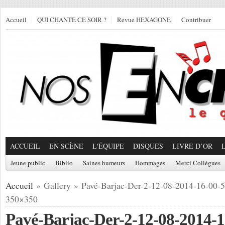
Accueil
QUI CHANTE CE SOIR ?
Revue HEXAGONE
Contribuer
ACCUEIL
EN SCÈNE
L'ÉQUIPE
DISQUES
LIVRE D’OR
Jeune public
Biblio
Saines humeurs
Hommages
Merci Collègues
Accueil
» Gallery » Pavé-Barjac-Der-2-12-08-2014-16-00-
350×350
Pavé-Barjac-Der-2-12-08-2014-1