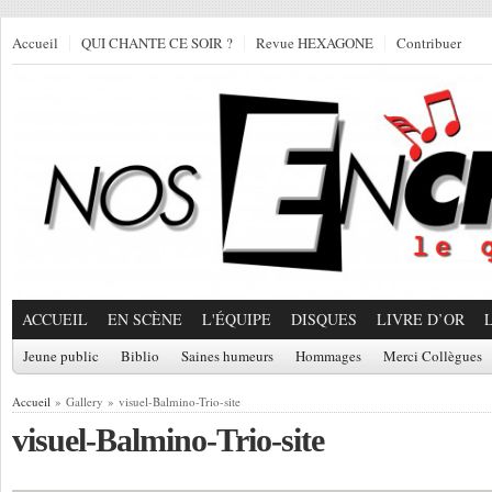
Accueil
QUI CHANTE CE SOIR ?
Revue HEXAGONE
Contribuer
ACCUEIL
EN SCÈNE
L'ÉQUIPE
DISQUES
LIVRE D’OR
Jeune public
Biblio
Saines humeurs
Hommages
Merci Collègues
Accueil
» Gallery » visuel-Balmino-Trio-site
visuel-Balmino-Trio-site