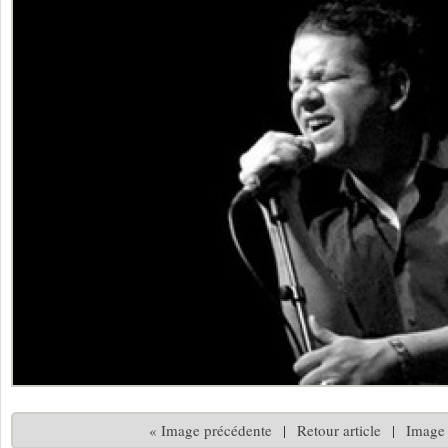
« Image précédente
|
Retour article
|
Image 