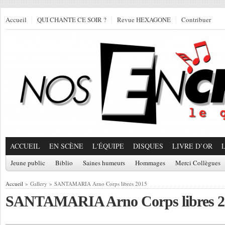
Accueil
QUI CHANTE CE SOIR ?
Revue HEXAGONE
Contribuer
ACCUEIL
EN SCÈNE
L'ÉQUIPE
DISQUES
LIVRE D’OR
Jeune public
Biblio
Saines humeurs
Hommages
Merci Collègues
Accueil
» Gallery » SANTAMARIA Arno Corps libres 2015
SANTAMARIA Arno Corps libres 2