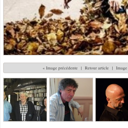
« Image précédente
|
Retour article
|
Image 