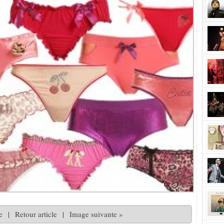
e
|
Retour article
|
Image suivante »