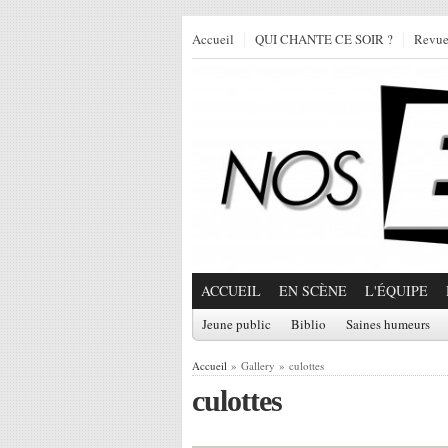
Accueil
QUI CHANTE CE SOIR ?
Revu
ACCUEIL
EN SCÈNE
L'ÉQUIPE
Jeune public
Biblio
Saines humeurs
Accueil
» Gallery » culottes
culottes