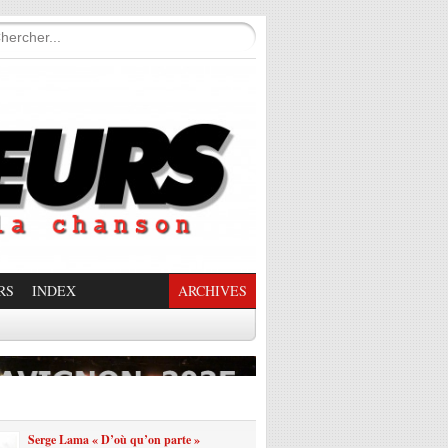
RS
INDEX
ARCHIVES
enade Enchantée
Serge Lama « D’où qu’on parte »