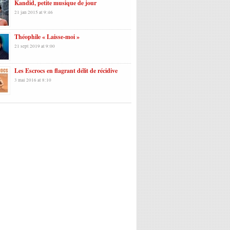
Kandid, petite musique de jour
21 jan 2015 at 9:46
Théophile « Laisse-moi »
21 sept 2019 at 9:00
Les Escrocs en flagrant délit de récidive
3 mai 2016 at 8:10