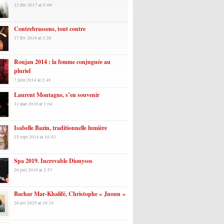
22 déc 2017 at 5:00
Contrebrassens, tout contre
17 fév 2019 at 3:26
Roujan 2014 : la femme conjuguée au
pluriel
7 juin 2014 at 2:48
Laurent Montagne, s’en souvenir
31 mar 2019 at 1:04
Isabelle Bazin, traditionnelle lumière
25 sept 2014 at 10:43
Spa 2019. Increvable Dionysos
20 juil 2019 at 2:57
Bachar Mar-Khalifé, Christophe « Jnoun »
20 avr 2025 at 10:34