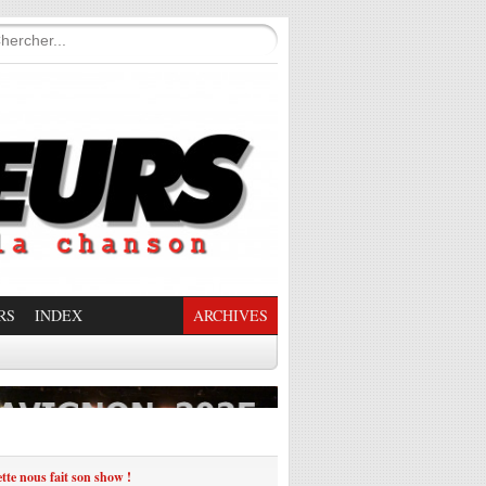
RS
INDEX
ARCHIVES
enade Enchantée
ette nous fait son show !