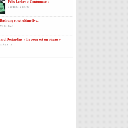
Félix Leclerc « Contumace »
9 août 2012 at 6:00
Bashung et cet ultime live…
009 at 11:23
ard Desjardins « Le cœur est un oiseau »
015 at 8:16