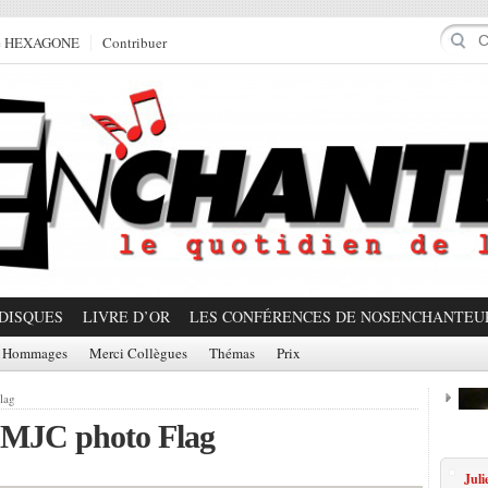
e HEXAGONE
Contribuer
DISQUES
LIVRE D’OR
LES CONFÉRENCES DE NOSENCHANTEU
Hommages
Merci Collègues
Thémas
Prix
lag
MJC photo Flag
Prom
Juli