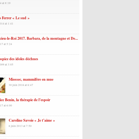
4 at 8:19
 Ferrer « Le sud »
014 at 1:41
ieu-le-Roi 2017. Barbara, de la montagne et De...
17 at 5:24
spice des idoles déchues
009 at 3:05
Miossec, mammifère en mue
30 juin 2016 at 6:47
ce Benin, la thérapie de l’espoir
17 at 6:00
Caroline Savoie « Je t’aime »
6 juin 2013 at 7:50