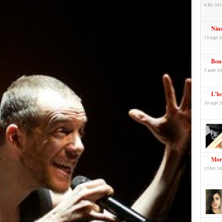
8 fév 201
Nino
15 sept 2
Bouc
5 août 20
L’ho
30 sept 2
Mori
15 fév 20