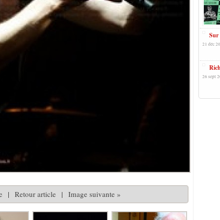
Sur 
21 déc 2
Rich
26 sept 2
e
|
Retour article
|
Image suivante »