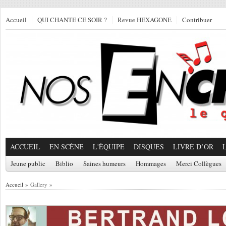
Accueil
QUI CHANTE CE SOIR ?
Revue HEXAGONE
Contribuer
ACCUEIL
EN SCÈNE
L'ÉQUIPE
DISQUES
LIVRE D’OR
Jeune public
Biblio
Saines humeurs
Hommages
Merci Collègues
Accueil
» Gallery »