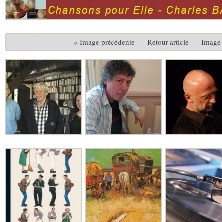
« Image précédente
|
Retour article
|
Image 