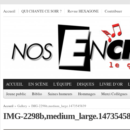
Accueil
QUI CHANTE CE SOIR ?
Revue HEXAGONE
Contribuer
ACCUEIL
EN SCÈNE
L'ÉQUIPE
DISQUES
LIVRE D’OR
Jeune public
Biblio
Saines humeurs
Hommages
Merci Collègues
Accueil
» Gallery » IMG-2298b,medium_large.1473545839
IMG-2298b,medium_large.1473545