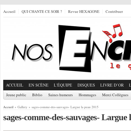
Accueil
QUI CHANTE CE SOIR ?
Revue HEXAGONE
Contribuer
ACCUEIL
EN SCÈNE
L'ÉQUIPE
DISQUES
LIVRE D’OR
Jeune public
Biblio
Saines humeurs
Hommages
Merci Collègues
Accueil
» Gallery » sages-comme-des-sauvages- Largue la peau 2015
sages-comme-des-sauvages- Largue 