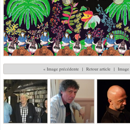
« Image précédente
|
Retour article
|
Image 