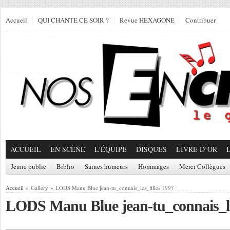
Accueil
QUI CHANTE CE SOIR ?
Revue HEXAGONE
Contribuer
ACCUEIL
EN SCÈNE
L'ÉQUIPE
DISQUES
LIVRE D’OR
Jeune public
Biblio
Saines humeurs
Hommages
Merci Collègues
Accueil
» Gallery » LODS Manu Blue jean-tu_connais_les_filles 1997
LODS Manu Blue jean-tu_connais_les