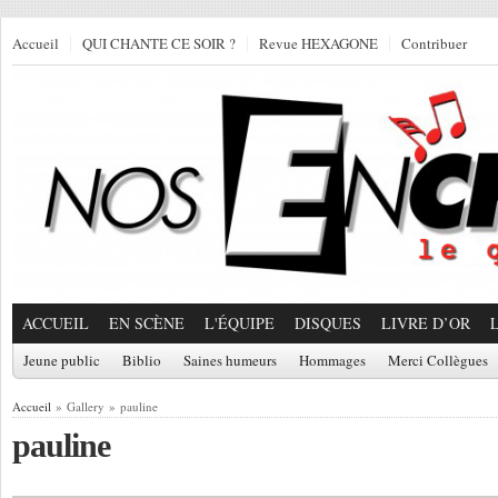
Accueil
QUI CHANTE CE SOIR ?
Revue HEXAGONE
Contribuer
ACCUEIL
EN SCÈNE
L'ÉQUIPE
DISQUES
LIVRE D’OR
Jeune public
Biblio
Saines humeurs
Hommages
Merci Collègues
Accueil
» Gallery » pauline
pauline