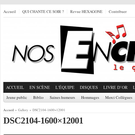
Accueil
QUI CHANTE CE SOIR ?
Revue HEXAGONE
Contribuer
ACCUEIL
EN SCÈNE
L'ÉQUIPE
DISQUES
LIVRE D’OR
Jeune public
Biblio
Saines humeurs
Hommages
Merci Collègues
Accueil
» Gallery » DSC2104-1600×12001
DSC2104-1600×12001