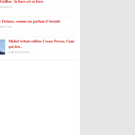
 Guillou : la farce est sa force
014 at 8:51
 Tirtiaux, comme un parfum d’éternité
19 at 7:00
Michel Arbatz célèbre Cesare Pavese, l’ami
qui dor...
4 jan 2023 at 6:42