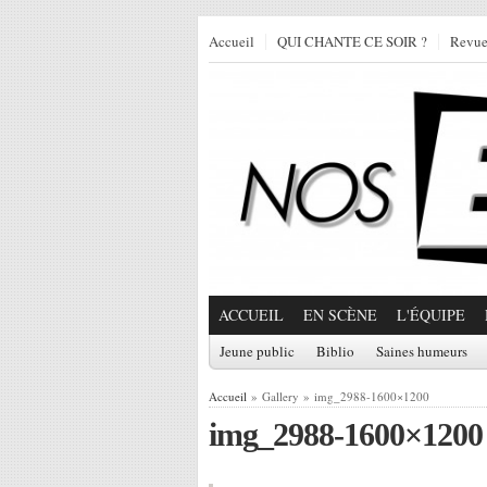
Accueil
QUI CHANTE CE SOIR ?
Revu
ACCUEIL
EN SCÈNE
L'ÉQUIPE
Jeune public
Biblio
Saines humeurs
Accueil
» Gallery » img_2988-1600×1200
img_2988-1600×1200