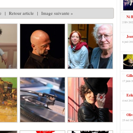
e
|
Retour article
|
Image suivante »
Ni B
2 fév 202
Jean
6 juil 20
Gill
17 juin 2
Eri
4 oct 202
Oliv
25 oct 20