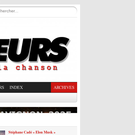
RS
INDEX
ARCHIVES
enade Enchantée
Stéphane Cadé « Elon Musk »