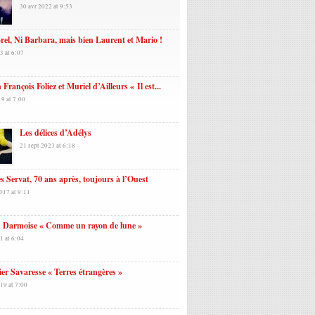
30 avr 2022 at 9:53
rel, Ni Barbara, mais bien Laurent et Mario !
3 at 6:07
 François Foliez et Muriel d’Ailleurs « Il est...
19 at 7:00
Les délices d’Adélys
21 sept 2023 at 6:18
es Servat, 70 ans après, toujours à l’Ouest
017 at 9:11
k Darmoise « Comme un rayon de lune »
1 at 6:04
ier Savaresse « Terres étrangères »
19 at 7:00