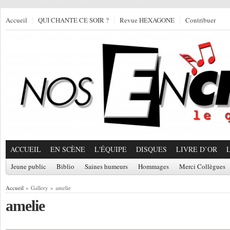
Accueil
QUI CHANTE CE SOIR ?
Revue HEXAGONE
Contribuer
ACCUEIL
EN SCÈNE
L'ÉQUIPE
DISQUES
LIVRE D’OR
Jeune public
Biblio
Saines humeurs
Hommages
Merci Collègues
Accueil
» Gallery » amelie
amelie