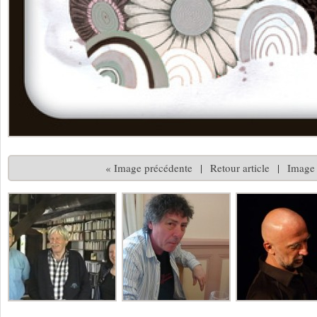
« Image précédente
|
Retour article
|
Image 