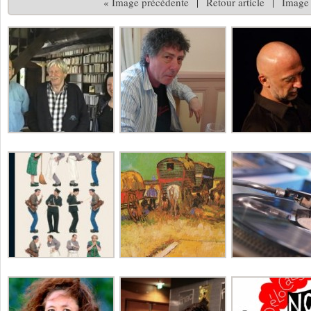
« Image précédente
|
Retour article
|
Image 