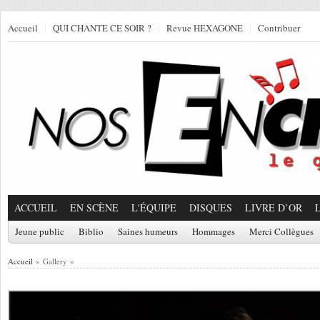
Accueil
QUI CHANTE CE SOIR ?
Revue HEXAGONE
Contribuer
ACCUEIL
EN SCÈNE
L'ÉQUIPE
DISQUES
LIVRE D’OR
Jeune public
Biblio
Saines humeurs
Hommages
Merci Collègues
Accueil
» Gallery »