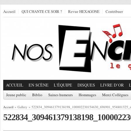
Accueil
QUI CHANTE CE SOIR ?
Revue HEXAGONE
Contribuer
ACCUEIL
EN SCÈNE
L'ÉQUIPE
DISQUES
LIVRE D’OR
Jeune public
Biblio
Saines humeurs
Hommages
Merci Collègues
Accueil
» Gallery » 522834_309461379138198_100002230154630_696901_954801325_
522834_309461379138198_10000223