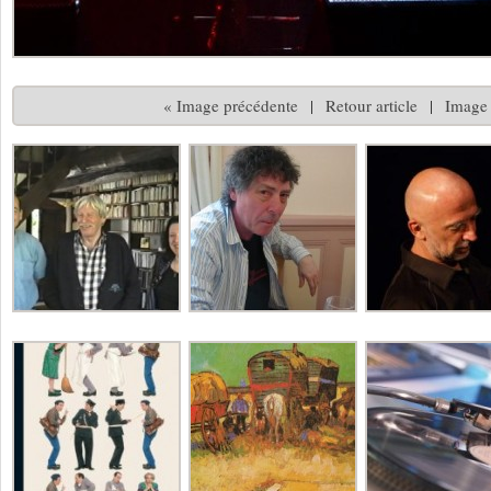
« Image précédente
|
Retour article
|
Image 