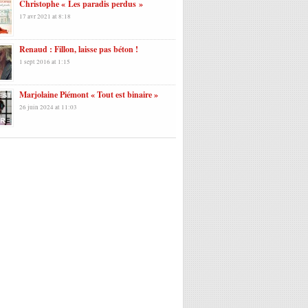
Christophe « Les paradis perdus »
17 avr 2021 at 8:18
Renaud : Fillon, laisse pas béton !
1 sept 2016 at 1:15
Marjolaine Piémont « Tout est binaire »
26 juin 2024 at 11:03