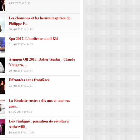
4 fév 2020 at 7:55
Les chansons et les heures inspirées de
Philippe F...
29 juil 2021 at 3:12
Spa 2017. L’audience a ouï Klô
21 juil 2017 at 9:05
Avignon Off 2017. Didier Gustin : Claude
Nougaro, ...
26 juil 2017 at 5:34
Effrontées sans frontières
22 juil 2013 at 2:21
La Roulette rustre : dix ans et tous ces
gens…
13 fév 2017 at 9:49
Léo l’indigné : passation de révoltes à
Aubervilli...
16 mar 2017 at 10:54