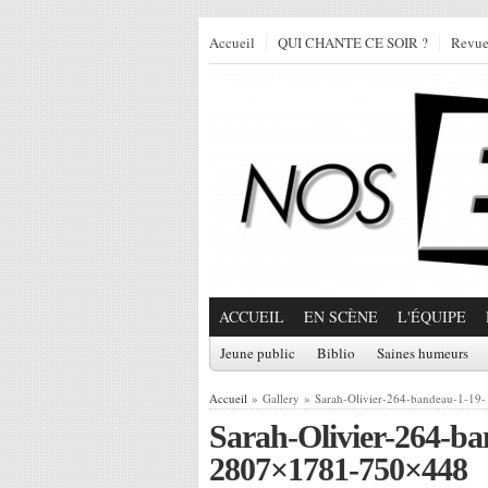
Accueil
QUI CHANTE CE SOIR ?
Revu
ACCUEIL
EN SCÈNE
L'ÉQUIPE
Jeune public
Biblio
Saines humeurs
Accueil
» Gallery » Sarah-Olivier-264-bandeau-1-1
Sarah-Olivier-264-ba
2807×1781-750×448