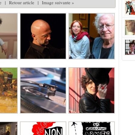
e
|
Retour article
|
Image suivante »