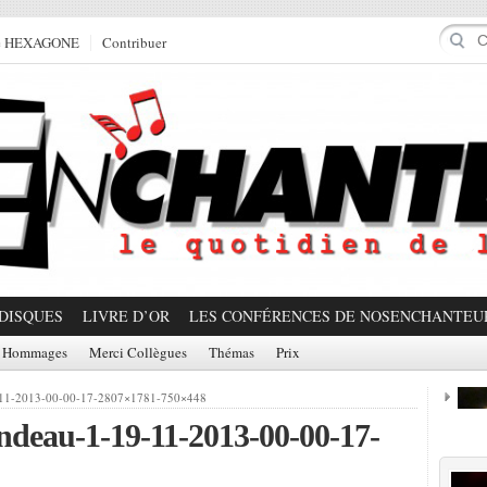
e HEXAGONE
Contribuer
DISQUES
LIVRE D’OR
LES CONFÉRENCES DE NOSENCHANTEU
Hommages
Merci Collègues
Thémas
Prix
9-11-2013-00-00-17-2807×1781-750×448
ndeau-1-19-11-2013-00-00-17-
Prom