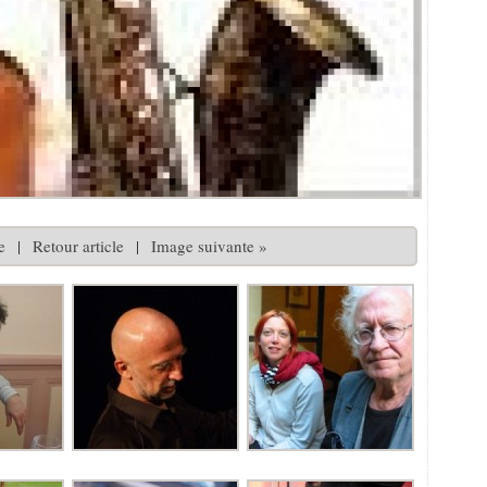
e
|
Retour article
|
Image suivante »