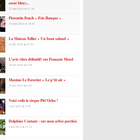
cœur bleu)...
22 mar 2024 at 11:26
Florentin Fouch « Fric-Banque »
19 juin 2023 at 10:03
La Maison Tellier « Un beau salaud »
20 fév 2022 at 12:51
L’avis (titre définitif) sur François Morel
18 oct 2016 at 8:59
Maxime Le Forestier « Le p’tit air »
25 avr 2013 at 5:03
Voici voilà le cirque Pitt’Ocha !
3 oct 2023 at 5:05
Delphine Coutant : sur mon arbre perchée
2 oct 2013 at 11:11